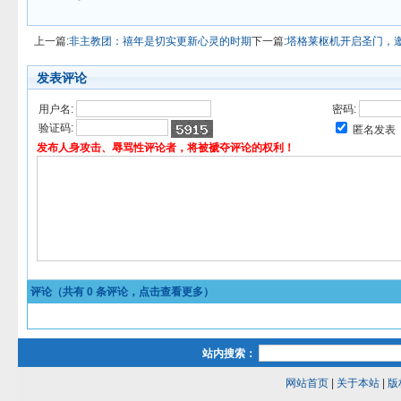
上一篇:
非主教团：禧年是切实更新心灵的时期
下一篇:
塔格莱枢机开启圣门，
发表评论
用户名:
密码:
验证码:
匿名发表
发布人身攻击、辱骂性评论者，将被褫夺评论的权利！
评论（共有
0
条评论，点击查看更多）
站内搜索：
网站首页
|
关于本站
|
版