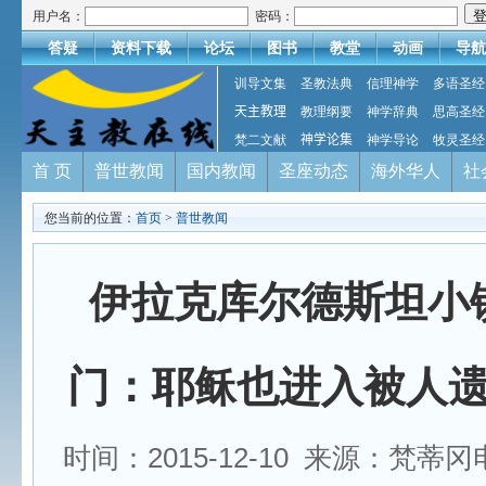
用户名：
密码：
答疑
资料下载
论坛
图书
教堂
动画
导航
训导文集
圣教法典
信理神学
多语圣经
天主教理
教理纲要
神学辞典
思高圣经
梵二文献
神学论集
神学导论
牧灵圣经
首 页
普世教闻
国内教闻
圣座动态
海外华人
社
您当前的位置：
首页
>
普世教闻
伊拉克库尔德斯坦小
门：耶稣也进入被人
时间：2015-12-10 来源：梵蒂