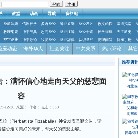
：
书
教堂
动画
导航
资料站
圣教法典
信理神学
多语圣经
释经原则
圣经发凡
教义函授
慕道指南
教理纲要
神学辞典
思高圣经
圣经注释
圣经十讲
神学词典
天主教史
神学论集
神学导论
牧灵圣经
圣经辞典
认识圣经
要理问答
祈祷手册
圣座动态
海外华人
社会关注
中梵关系
热点评论
其它
推荐资
告：满怀信心地走向天父的慈悲面
河北保
容
15-12-20 来源： 作者： 点击：
363
闽东教
erbattista Pizzaballa）神父发表圣诞文告，谴
怀着信心走向美好的未来，即天父的慈悲面容。
郭希锦