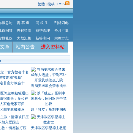
繁體
|
投稿
|
RSS
弥撒总论
再 慕 道
同 根 生
剖析闪电
礼仪问答
告解指南
辩护真理
圣月汇集
弥撒礼仪
大赦汇集
新答客问
宗教方志
文章
站内公告
进入资料站
讯
定非官方教会十
当局要求教会禁未成年
区郭主教被驱逐
以「独立」压制中国教
主教：情愿被打压
天津教区李思德主教逝