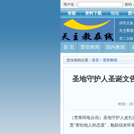
用户名：
密码
答疑
资料下载
论坛
图
训导文集
天主教理
梵二文献
首 页
普世教闻
国内教闻
您当前的位置：
首页
>
普世教闻
圣地守护人圣诞文
时间：20
（梵蒂冈电台讯）圣地守护人皮扎巴拉（Pi
责“害怕他人的态度”，勉励信友