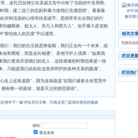
日的报导，皮扎巴拉神父在圣诞文告中分析了当前的中东局势。
的时期，接二连三的悲剧和暴力使我们充满恐惧”。看着最
教宗周
、欢庆和活泼的心情等待圣诞节。恐惧常常左右我们的行
害怕穆斯林、犹太人、东方人和西方人”。似乎暴力是克制
“害怕他人的态度”予以谴责。
相关文
无相关信
诉我们：我们的生活就是将临期，我们正走向一个未来，或
未知和黑暗，而是走向相遇”。圣地守护人强调：“如果我
栏目更
果我们更加关切我们的近人，这段艰难的时期也将是一段
来，只能是我们此刻在这里所呵护的各种关系的圆满”。
栏目热
心走上这条道路”，因为这条路是“在我们诸多生命荒芜中
，拥有唯一的面容，就是天父的慈悲面容”。
慈悲禧年
下一篇:
伊拉克宗主教：巴格达圣门是迎向慈悲的逾越
密码:
匿名发表