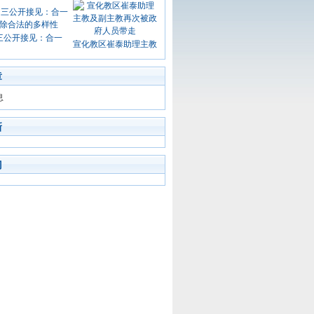
三公开接见：合一
宣化教区崔泰助理主教
章
息
新
门