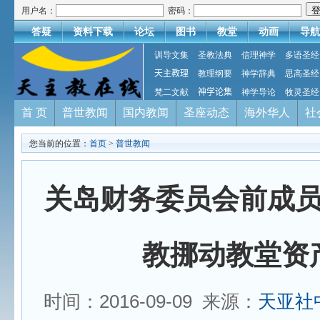
用户名：
密码：
答疑
资料下载
论坛
图书
教堂
动画
导航
训导文集
圣教法典
信理神学
多语圣经
天主教理
教理纲要
神学辞典
思高圣经
梵二文献
神学论集
神学导论
牧灵圣经
首 页
普世教闻
国内教闻
圣座动态
海外华人
社
您当前的位置：
首页
>
普世教闻
关岛财务委员会前成
教挪动教堂资
时间：2016-09-09 来源：
天亚社