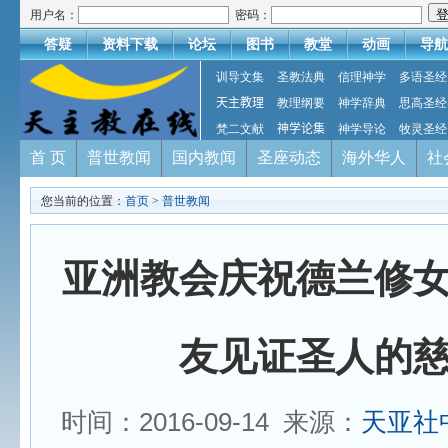
用户名：
密码：
答疑
资料下载
论坛
图书
教堂
动画
导航
训导文集
圣教法典
信理神学
多语圣经
天主教理
教理纲要
神学辞典
思高圣经
梵二文献
神学论集
神学导论
牧灵圣经
首 页
普世教闻
国内教闻
圣座动态
海外华人
社
您当前的位置：
首页
>
普世教闻
亚洲教会庆祝德兰修
友见证圣人的
时间：2016-09-14 来源：
天亚社