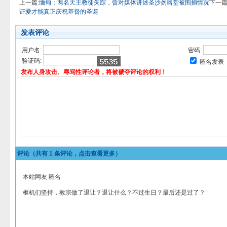
上一篇:
缅甸：两名天主教徒失踪，曾对媒体讲述圣沙勿略堂被围捕情况
下一篇
证爱才能真正庆祝基督的圣诞
发表评论
用户名:
密码:
验证码:
匿名发表
发布人身攻击、辱骂性评论者，将被褫夺评论的权利！
评论（共有
1
条评论，点击查看更多）
本站网友 匿名
枢机们坚持，教宗做了退让？退让什么？不过生日？最后还是过了？