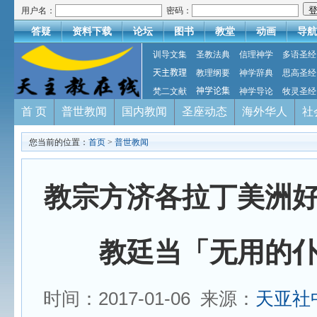
用户名：
密码：
答疑
资料下载
论坛
图书
教堂
动画
导航
训导文集
圣教法典
信理神学
多语圣经
天主教理
教理纲要
神学辞典
思高圣经
梵二文献
神学论集
神学导论
牧灵圣经
首 页
普世教闻
国内教闻
圣座动态
海外华人
社
您当前的位置：
首页
>
普世教闻
教宗方济各拉丁美洲
教廷当「无用的
时间：2017-01-06 来源：
天亚社