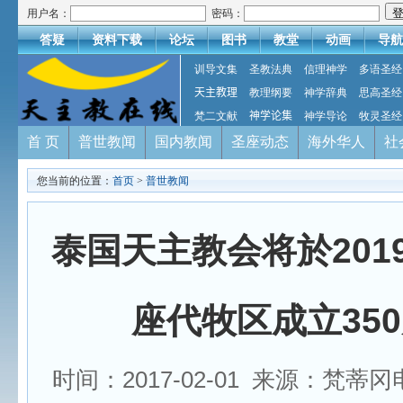
用户名：
密码：
答疑
资料下载
论坛
图书
教堂
动画
导航
训导文集
圣教法典
信理神学
多语圣经
天主教理
教理纲要
神学辞典
思高圣经
梵二文献
神学论集
神学导论
牧灵圣经
首 页
普世教闻
国内教闻
圣座动态
海外华人
社
您当前的位置：
首页
>
普世教闻
泰国天主教会将於201
座代牧区成立35
时间：2017-02-01 来源：梵蒂