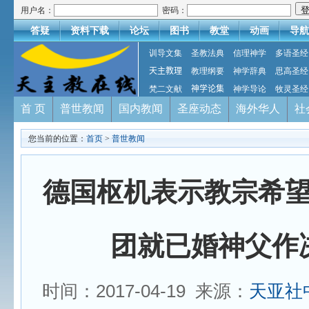
用户名：
密码：
答疑
资料下载
论坛
图书
教堂
动画
导航
训导文集
圣教法典
信理神学
多语圣经
天主教理
教理纲要
神学辞典
思高圣经
梵二文献
神学论集
神学导论
牧灵圣经
首 页
普世教闻
国内教闻
圣座动态
海外华人
社
您当前的位置：
首页
>
普世教闻
德国枢机表示教宗希
团就已婚神父作
时间：2017-04-19 来源：
天亚社