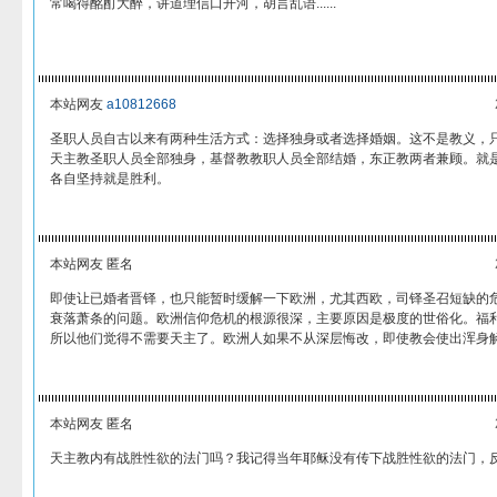
常喝得酩酊大醉，讲道理信口开河，胡言乱语......
本站网友
a10812668
圣职人员自古以来有两种生活方式：选择独身或者选择婚姻。这不是教义，
天主教圣职人员全部独身，基督教教职人员全部结婚，东正教两者兼顾。就
各自坚持就是胜利。
本站网友 匿名
即使让已婚者晋铎，也只能暂时缓解一下欧洲，尤其西欧，司铎圣召短缺的
衰落萧条的问题。欧洲信仰危机的根源很深，主要原因是极度的世俗化。福
所以他们觉得不需要天主了。欧洲人如果不从深层悔改，即使教会使出浑身
本站网友 匿名
天主教内有战胜性欲的法门吗？我记得当年耶稣没有传下战胜性欲的法门，