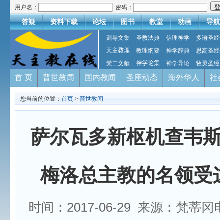
用户名：
密码：
答疑
资料下载
论坛
图书
教堂
动画
导航
训导文集
圣教法典
信理神学
多语圣经
天主教理
教理纲要
神学辞典
思高圣经
梵二文献
神学论集
神学导论
牧灵圣经
首 页
普世教闻
国内教闻
圣座动态
海外华人
社
您当前的位置：
首页
>
普世教闻
萨尔瓦多新枢机查韦
梅洛总主教的名领受
时间：2017-06-29 来源：梵蒂