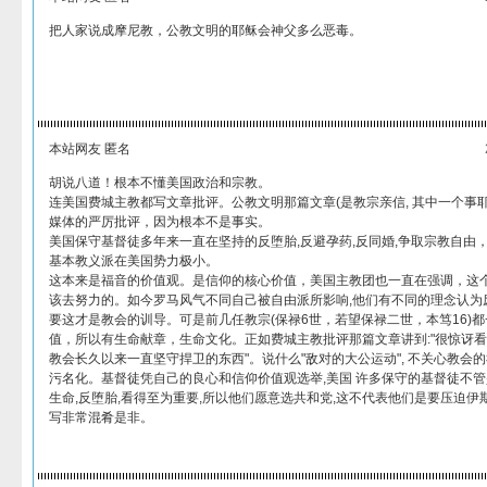
把人家说成摩尼教，公教文明的耶稣会神父多么恶毒。
本站网友 匿名
胡说八道！根本不懂美国政治和宗教。
连美国费城主教都写文章批评。公教文明那篇文章(是教宗亲信, 其中一个事
媒体的严厉批评，因为根本不是事实。
美国保守基督徒多年来一直在坚持的反堕胎,反避孕药,反同婚,争取宗教自由
基本教义派在美国势力极小。
这本来是福音的价值观。是信仰的核心价值，美国主教团也一直在强调，这
该去努力的。如今罗马风气不同自己被自由派所影响,他们有不同的理念认为废
要这才是教会的训导。可是前几任教宗(保禄6世，若望保禄二世，本笃16)
值，所以有生命献章，生命文化。正如费城主教批评那篇文章讲到:"很惊讶
教会长久以来一直坚守捍卫的东西"。说什么"敌对的大公运动", 不关心教会的社
污名化。基督徒凭自己的良心和信仰价值观选举,美国 许多保守的基督徒不
生命,反堕胎,看得至为重要,所以他们愿意选共和党,这不代表他们是要压迫伊
写非常混肴是非。