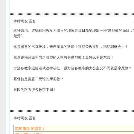
本站网友 匿名
这种政治、道德和宗教互为渗入的现象导致日渐呈现出一种“摩尼教的面目，
楚楚”。
这是恶毒的污蔑亵渎，来自魔鬼的毁谤！狗屁公教文明，狗屁耶稣会士！
竟然说福音派和与之联盟的天主教是摩尼教！真特么不是东西！
方济各教宗追随者就这样胡扯，跟方济各教宗的大公主义不同就是摩尼教？
基督徒是善恶二元论的摩尼教？
只因为跟方济各教宗不同！
本站网友 匿名
网友 匿名 的原文：