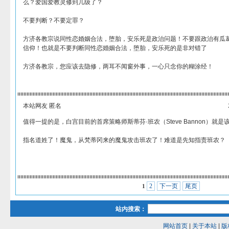
么？爱国爱教灵修到几级了？
不要判断？不要定罪？
方济各教宗说同性恋婚姻合法，堕胎，安乐死是政治问题！不要跟政治有瓜
信仰！也就是不要判断同性恋婚姻合法，堕胎，安乐死的是非对错了
方济各教宗，您应该去隐修，两耳不闻窗外事，一心只念你的糊涂经！
本站网友 匿名
值得一提的是，白宫目前的首席策略师斯蒂芬·班农（Steve Bannon）就
指名道姓了！魔鬼，从梵蒂冈来的魔鬼攻击班农了！难道是先知指责班农？
2
下一页
尾页
1
站内搜索：
网站首页
|
关于本站
|
版