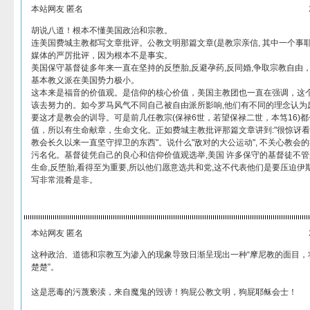
本站网友 匿名
胡说八道！根本不懂美国政治和宗教。
连美国费城主教都写文章批评。公教文明那篇文章(是教宗亲信, 其中一个事
媒体的严厉批评，因为根本不是事实。
美国保守基督徒多年来一直在坚持的反堕胎,反避孕药,反同婚,争取宗教自由
基本教义派在美国势力极小。
这本来是福音的价值观。是信仰的核心价值，美国主教团也一直在强调，这
该去努力的。如今罗马风气不同自己被自由派所影响,他们有不同的理念认为废
要这才是教会的训导。可是前几任教宗(保禄6世，若望保禄二世，本笃16)
值，所以有生命献章，生命文化。正如费城主教批评那篇文章讲到:"很惊讶
教会长久以来一直坚守捍卫的东西"。说什么"敌对的大公运动", 不关心教会的社
污名化。基督徒凭自己的良心和信仰价值观选举,美国 许多保守的基督徒不
生命,反堕胎,看得至为重要,所以他们愿意选共和党,这不代表他们是要压迫伊
写非常混肴是非。
本站网友 匿名
这种政治、道德和宗教互为渗入的现象导致日渐呈现出一种“摩尼教的面目，
楚楚”。
这是恶毒的污蔑亵渎，来自魔鬼的毁谤！狗屁公教文明，狗屁耶稣会士！