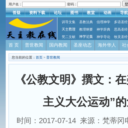
用户名：
密码：
答疑
资料下载
论坛
图书
教堂
动画
导航
训导文集
圣教法典
信理神学
多语圣经
天主教理
教理纲要
神学辞典
思高圣经
梵二文献
神学论集
神学导论
牧灵圣经
首 页
普世教闻
国内教闻
圣座动态
海外华人
社
您当前的位置：
首页
>
普世教闻
《公教文明》撰文：在
主义大公运动”的
时间：2017-07-14 来源：梵蒂