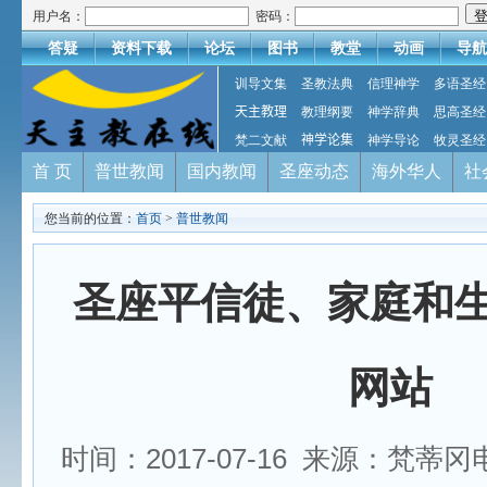
用户名：
密码：
答疑
资料下载
论坛
图书
教堂
动画
导航
训导文集
圣教法典
信理神学
多语圣经
天主教理
教理纲要
神学辞典
思高圣经
梵二文献
神学论集
神学导论
牧灵圣经
首 页
普世教闻
国内教闻
圣座动态
海外华人
社
您当前的位置：
首页
>
普世教闻
圣座平信徒、家庭和
网站
时间：2017-07-16 来源：梵蒂