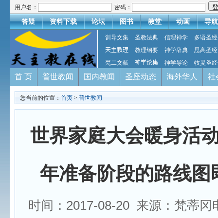
用户名：
密码：
答疑
资料下载
论坛
图书
教堂
动画
导航
训导文集
圣教法典
信理神学
多语圣经
天主教理
教理纲要
神学辞典
思高圣经
梵二文献
神学论集
神学导论
牧灵圣经
首 页
普世教闻
国内教闻
圣座动态
海外华人
社
您当前的位置：
首页
>
普世教闻
世界家庭大会暖身活
年准备阶段的路线图
时间：2017-08-20 来源：梵蒂