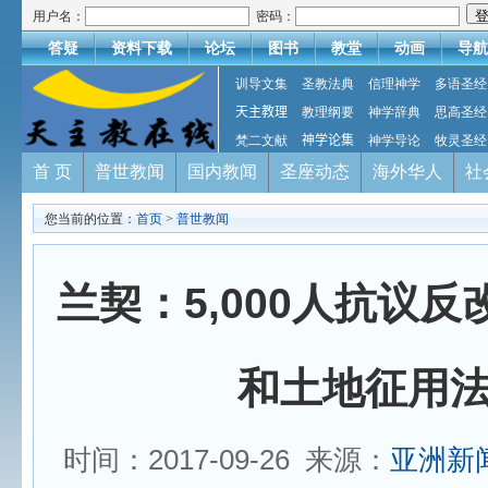
用户名：
密码：
答疑
资料下载
论坛
图书
教堂
动画
导航
训导文集
圣教法典
信理神学
多语圣经
天主教理
教理纲要
神学辞典
思高圣经
梵二文献
神学论集
神学导论
牧灵圣经
首 页
普世教闻
国内教闻
圣座动态
海外华人
社
您当前的位置：
首页
>
普世教闻
兰契：5,000人抗议
和土地征用
时间：2017-09-26 来源：
亚洲新