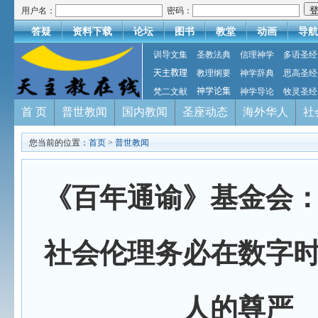
用户名：
密码：
答疑
资料下载
论坛
图书
教堂
动画
导航
训导文集
圣教法典
信理神学
多语圣经
天主教理
教理纲要
神学辞典
思高圣经
梵二文献
神学论集
神学导论
牧灵圣经
首 页
普世教闻
国内教闻
圣座动态
海外华人
社
您当前的位置：
首页
>
普世教闻
《百年通谕》基金会
社会伦理务必在数字
人的尊严