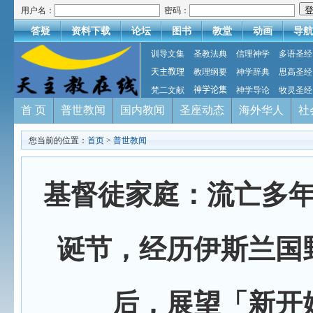
用户名：
密码：
答疑
资料下载
论坛
图书
教堂
动画
导航
训导文集
圣教法典
信理神学
多语圣经
天主教理
教理纲要
神学辞典
思高圣经
梵二文献
神学论集
神学导论
牧灵圣经
首 页
普世教闻
国内教闻
圣座动态
海外华人
社
您当前的位置：
首页
>
普世教闻
基督徒家庭：流亡多
诞节，经历伊斯兰国
后，展望「新开