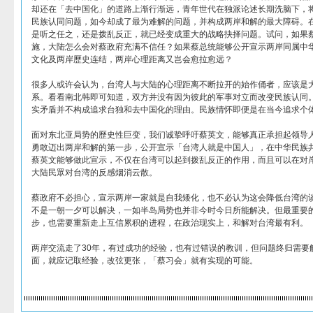
却还在「去中国化」的道路上渐行渐远，青年世代在独派论述长期洗脑下，
民族认同问题，如今却成了最为难解的问题，并构成两岸和解的最大障碍。
是听之任之，还是拨乱反正，就已经变成重大的战略抉择问题。试问，如果
施，大陆怎么会对蔡政府充满不信任？如果蔡总统能够公开宣示两岸同属中
文化及两岸歷史连结，两岸心理距离又岂会愈拉愈远？
很多人或许会认为，台湾人与大陆的心理距离不断拉开的始作俑者，应该是
系。看看南北韩即可知道，双方并没有因为彼此的军事对立而改变民族认同
实矛盾并不构成追求台独和去中国化的理由。民族情怀即便是在当今追求个
面对东北亚局势的歷史性巨变，我们诚挚呼吁蔡英文，能够真正承担起领导
勇敢迈出两岸和解的第一步，公开宣示「台湾人就是中国人」，在中华民族
蔡英文能够做此宣示，不仅在台湾可以起到拨乱反正的作用，而且可以在对
大陆民眾对台湾的反感烟消云散。
蔡政府不必担心，宣示两岸一家就是自我矮化，也不必认为这会降低台湾的
不是一朝一夕可以解决，一如半岛局势也并非今时今日所能解决。但最重要
步，也需要重新走上互信累积的进程，在政治现实上，和解对台湾最有利。
两岸交流走了30年，有过成功的经验，也有过错误的教训，但问题终归需要
面，就应记取经验，改弦更张，「蔡习会」就有实现的可能。