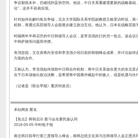
争议裂痕未补，仍难找到妥协空间。他说，中日关系重建需要新的战略基础，
论”，这并不容易实现。
针对如何化解钓鱼岛争端，北京大学国际关系学院副教授王栋受访时说，第
机制，再通过高层领导人会面逐步建立政治互信。他认为，日本在战略层面
时隔两年半再召开的中日韩领导人会议，是李克强此行的另一焦点。该会议2
中韩萨德等问题而停摆。
有消息指，文在寅将向安倍和李克强介绍日前的韩朝峰会成果，并讨论如何
方面的合作。
王栋认为，李克强如何借助中日韩合作机制，将中日关系放在更大的东北亚合
在于日本须做出政治决断，是希望将中国看作崛起中的敌人，或是机遇与伙伴
（记者是《联合早报》重庆特派员）
本站网友 匿名
【焦点】两韩启示 蔡习会先要民族认同
2018-05-05 中时电子报
南北韩日前举行第三度领导人峰会，南韩总统文在寅与北韩领导人金正恩共