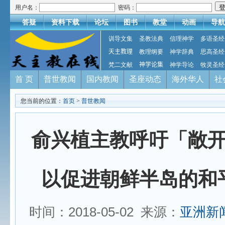
用户名：
密码：
答疑
资料下载
论坛
图书
教堂
动画
导航
训导文集
圣教法典
信理神学
多语圣经
天主教理
教理纲要
神学辞典
思高圣经
梵二文献
神学论集
神学导论
牧灵圣经
首 页
普世教闻
国内教闻
圣座动态
海外华人
社
您当前的位置：
首页
>
普世教闻
俞兴植主教呼吁「敞
以促进朝鲜半岛的和
时间：2018-05-02 来源：
亚洲新