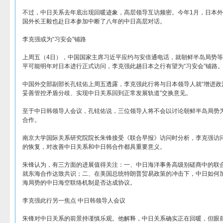
不过，中日关系去年底出现回暖迹象，高层领导互访频密。今年1月，日本
国外长王毅也赴日本参加中断了八年的中日高层对话。
李克强或为“习安会”铺路
上周五（4日），中国国家主席习近平应约与安倍通电话，就朝鲜半岛局势
平可能明年对日本进行正式访问，李克强此趟日本之行有望为“习安会”铺路
中国外交部副部长孔铉佑上周五透露，李克强此行将与日本领导人就“增进政
妥善管控矛盾分歧、实现中日关系回到正常发展轨道”交换意见。
至于中日韩领导人会议，孔铉佑说，三位领导人将不会以讨论朝鲜半岛局势
合作。
南京大学国际关系研究院院长朱锋接受《联合早报》访问时分析，李克强访
的恢复，对改善中日关系和中日韩合作都具重要意义。
朱锋认为，有三方面的进展值得关注：一、中日海洋事务高级别磋商中的联
就东海合作达致共识；二、在美国总统特朗普贸易政策的冲击下，中日如何
海局势的中日海空联络机制是否达成协议。
李克强此行另一焦点 中日韩领导人会议
朱锋对中日关系的前景持谨慎乐观。他解释，中日关系确实正在回暖，但眼