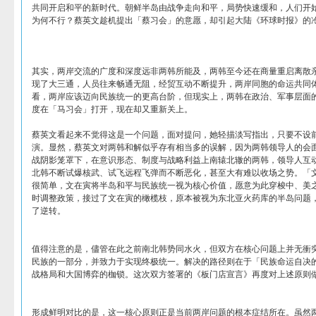
共同开启和平的新时代。朝鲜半岛由战争走向和平，局势快速缓和，人们开
为何不行？蔡英文趁机提出「蔡习会」的意愿，却引起大陆《环球时报》的
其实，两岸交流的广度和深度远非两韩所能及，两韩至今还在商量重启离散
现了大三通，人员往来畅通无阻，经贸互动不断提升，两岸同胞的命运共同
看，两岸应该迈向民族统一的更高台阶，但现实上，两韩在政治、军事层面
度在「马习会」打开，现在却又重新关上。
蔡英文看起来不觉得这是一个问题，面对提问，她轻描淡写指出，只要不设
演。显然，蔡英文对两韩和解似乎存有相当多的误解，因为两韩领导人的会
战阴影笼罩下，在意识形态、制度与战略利益上南辕北辙的两韩，领导人互
北韩不断试爆核武、试飞远程飞弹而不断恶化，甚至大有难以收场之势。「
很简单，文在寅将半岛和平与民族统一视为核心价值，愿意为此穿梭中、美
时调整政策，接过了文在寅的橄榄枝，原本被视为东北亚火药库的半岛问题
了逆转。
值得注意的是，儘管在此之前南北韩势同水火，但双方在核心问题上并无衝
民族的一部分，并致力于实现终极统一。解决的路径则在于「民族命运自决
战格局和大国博弈的枷锁。这次双方签署的《板门店宣言》再度对上述原则
形成鲜明对比的是，这一核心原则正是当前两岸问题的根本症结所在。虽然