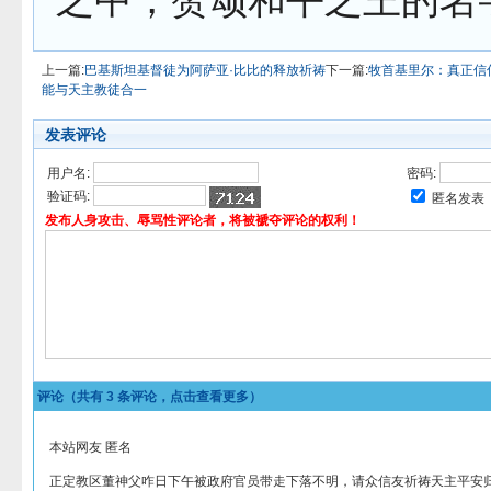
上一篇:
巴基斯坦基督徒为阿萨亚·比比的释放祈祷
下一篇:
牧首基里尔：真正信
能与天主教徒合一
发表评论
用户名:
密码:
验证码:
匿名发表
发布人身攻击、辱骂性评论者，将被褫夺评论的权利！
评论（共有
3
条评论，点击查看更多）
本站网友 匿名
正定教区董神父咋日下午被政府官员带走下落不明，请众信友祈祷天主平安