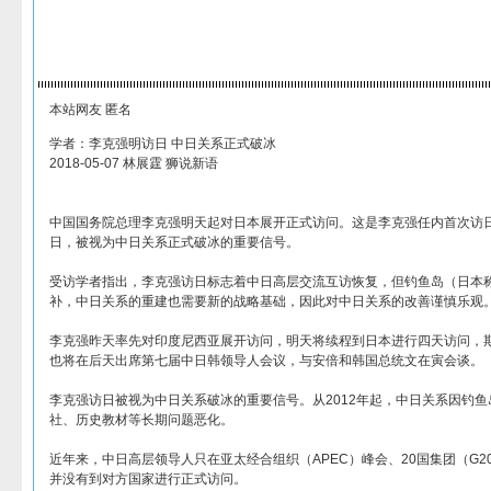
本站网友 匿名
学者：李克强明访日 中日关系正式破冰
2018-05-07 林展霆 狮说新语
中国国务院总理李克强明天起对日本展开正式访问。这是李克强任内首次访
日，被视为中日关系正式破冰的重要信号。
受访学者指出，李克强访日标志着中日高层交流互访恢复，但钓鱼岛（日本
补，中日关系的重建也需要新的战略基础，因此对中日关系的改善谨慎乐观
李克强昨天率先对印度尼西亚展开访问，明天将续程到日本进行四天访问，
也将在后天出席第七届中日韩领导人会议，与安倍和韩国总统文在寅会谈。
李克强访日被视为中日关系破冰的重要信号。从2012年起，中日关系因钓
社、历史教材等长期问题恶化。
近年来，中日高层领导人只在亚太经合组织（APEC）峰会、20国集团（G
并没有到对方国家进行正式访问。