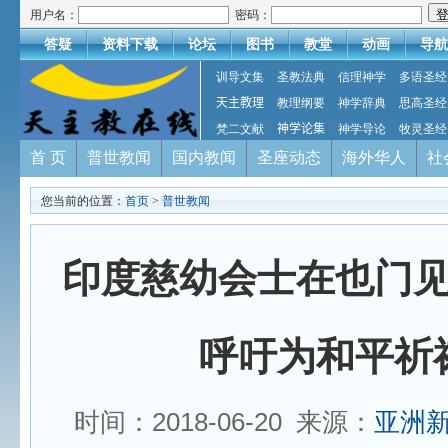
用户名：
密码：
答疑
资料下载
论坛
图书
教堂
动画
导航
训导文集
圣教法典
信理神学
多语圣经
天主教理
教理纲要
神学辞典
思高圣经
梵二文献
神学论集
神学导论
牧灵圣经
首 页
普世教闻
国内教闻
圣座动态
海外华人
社
您当前的位置：
首页
>
普世教闻
印度慈幼会士在也门
呼吁为和平祈
时间：2018-06-20 来源：
亚洲