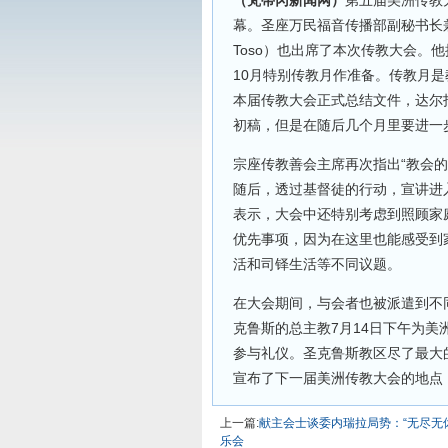
（梵蒂冈新闻网）
第五届美洲传教
幕。圣座万民福音传播部副秘书长兼宗座
Toso）也出席了本次传教大会。
10月特别传教月作准备。传教月
本届传教大会正式总结文件，达尔
初稿，但是在随后几个月里要进一
宗座传教善会主席再次指出“教会
随后，透过基督徒的行动，宣讲进
表示，大会中还特别考虑到照顾家
优先事项，因为在这里也能感受到
活和司铎生活等不同议题。
在大会期间，与会者也被派遣到不
克鲁斯的总主教7月14日下午为
参与礼仪。圣克鲁斯教区尽了最大的
宣布了下一届美洲传教大会的地点，
上一篇:
献主会士谈委内瑞拉局势：“无尽无
乐会