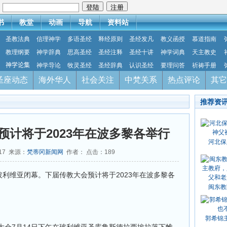
：
书
教堂
动画
导航
资料站
圣教法典
信理神学
多语圣经
释经原则
圣经发凡
教义函授
慕道指南
教理纲要
神学辞典
思高圣经
圣经注释
圣经十讲
神学词典
天主教史
神学论集
神学导论
牧灵圣经
圣经辞典
认识圣经
要理问答
祈祷手册
圣座动态
海外华人
社会关注
中梵关系
热点评论
其它
推荐资
预计将于2023年在波多黎各举行
河北保
-17 来源：
梵蒂冈新闻网
作者： 点击：
189
玻利维亚闭幕。下届传教大会预计将于2023年在波多黎各
闽东教
郭希锦