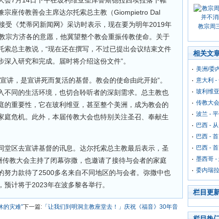
大会7月14日下午在玻利维亚圣库鲁斯德拉西埃拉落下帷
传教善会主席达尔托索总主教（Giompietro Dal
他接受《梵蒂冈新闻网》采访时表示，现在要为明年2019年
教宗周
是教宗方济各的意愿，他冀望整个教会重振传教使命。关于
托索总主教说，“现在还在撰写，不过已提出会议结束文件
相关文
步深入研究和完成。届时将介绍这份文件”。
美洲/委
的宣讲，是宣讲死而复活的基督。教会的使命由此开始”。
意大利 
玻利维亚
入不同的生活环境，也切合聆听者的深刻需求。总主教也
传教大
庭的重要性，它在玻利维亚，甚至整个美洲，成为教会的
波兰 -
家庭危机。此外，本届传教大会也特别关注圣召、奉献生
巴西 -
巴西 -
同堂区去宣讲基督的讯息。达尔托索总主教最后表示，圣
巴西 -
墨西哥 
美洲传教大会主持了闭幕弥撒，也邀请了接待与会者的家庭
委内瑞拉
努力款待了2500多名来自不同地区的与会者。弥撒中也
预计将于2023年在波多黎各举行。
栏目更
休的灾难”
下一篇:
「让我们到明洞主教座堂去！」庆祝《福音》30年音
栏目热