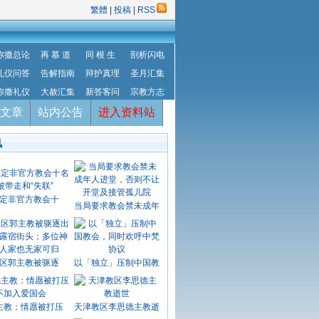
繁體
|
投稿
|
RSS
弥撒总论
再 慕 道
同 根 生
剖析闪电
礼仪问答
告解指南
辩护真理
圣月汇集
弥撒礼仪
大赦汇集
新答客问
宗教方志
文章
站内公告
进入资料站
讯
定非官方教会十
当局要求教会禁未成年
区郭主教被驱逐
以「独立」压制中国教
主教：情愿被打压
天津教区李思德主教逝