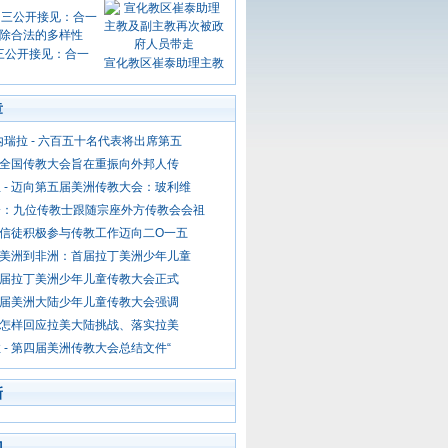
三公开接见：合一
宣化教区崔泰助理主教
章
内瑞拉 - 六百五十名代表将出席第五
- 全国传教大会旨在重振向外邦人传
 - 迈向第五届美洲传教大会：玻利维
会：九位传教士跟随宗座外方传教会会祖
 平信徒积极参与传教工作迈向二O一五
 从美洲到非洲：首届拉丁美洲少年儿童
 首届拉丁美洲少年儿童传教大会正式
 首届美洲大陆少年儿童传教大会强调
- 怎样回应拉美大陆挑战、落实拉美
 - 第四届美洲传教大会总结文件“
新
门