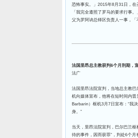
恐怖事实。」2015年8月31日
「我完全遵照了罗马的要求行事。」
父为罗阿讷总铎区负责人一事，「
法国里昂总主教获判6个月刑期，
法广
法国里昂法院宣判，当地总主教巴
机向媒体宣布，他将在短时间内晋见教
Barbarin）枢机3月7日宣布
身。”
当天，里昂法院宣判，巴尔巴兰枢机
待的事件，因而获罪”，判处6个月有