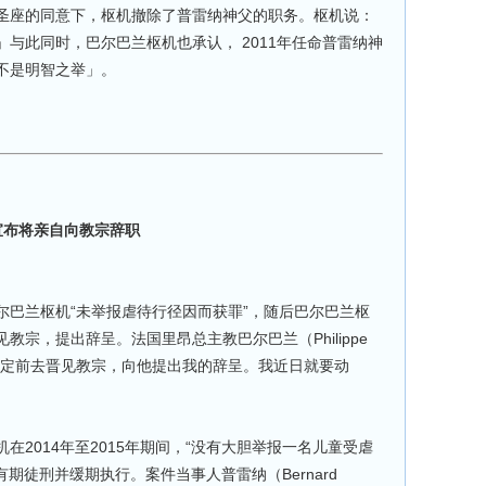
，在圣座的同意下，枢机撤除了普雷纳神父的职务。枢机说：
与此同时，巴尔巴兰枢机也承认， 2011年任命普雷纳神
不是明智之举」。
宣布将亲自向教宗辞职
尔巴兰枢机“未举报虐待行径因而获罪”，随后巴尔巴兰枢
宗，提出辞呈。法国里昂总主教巴尔巴兰（Philippe
：“我决定前去晋见教宗，向他提出我的辞呈。我近日就要动
在2014年至2015年期间，“没有大胆举报一名儿童受虐
期徒刑并缓期执行。案件当事人普雷纳（Bernard