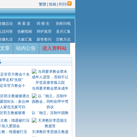
繁體
|
投稿
|
RSS
弥撒总论
再 慕 道
同 根 生
剖析闪电
礼仪问答
告解指南
辩护真理
圣月汇集
弥撒礼仪
大赦汇集
新答客问
宗教方志
文章
站内公告
进入资料站
讯
定非官方教会十
当局要求教会禁未成年
区郭主教被驱逐
以「独立」压制中国教
主教：情愿被打压
天津教区李思德主教逝