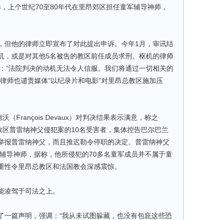
司铎，上个世纪70至80年代在里昂郊区担任童军辅导神师，
，但他的律师立即宣布了对此提出申诉。今年1月，审讯结
机，或是对其他5名被告的教区前任成员求刑。枢机的律师
ani）指出：“法院判决的动机无法令人信服。我们将通过一切相关的
律师也谴责媒体“以纪录片和电影”对里昂总教区施加压
（François Devaux）对判决结果表示满意，称之
教区普雷纳神父侵犯案的10名受害者，集体控告巴尔巴兰
举报普雷纳神父，而且推迟勒令停职的决定。普雷纳神父
军辅导神师，据称，他所侵犯的70多名童军成员并不属于童
重性令里昂总教区和法国教会深感震惊。
能凌驾于司法之上。
了一篇声明，强调：“我从未试图躲藏，也没有包庇这些恐