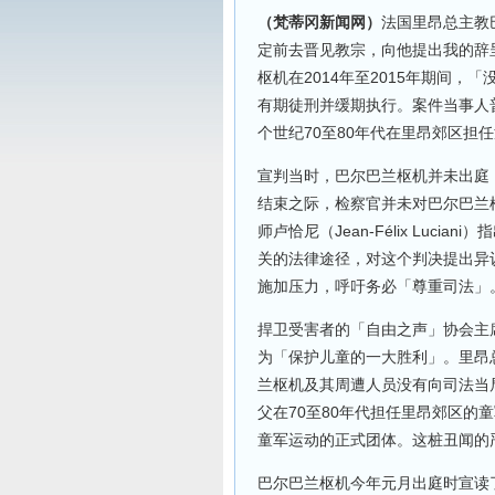
（梵蒂冈新闻网）
法国里昂总主教巴尔
定前去晋见教宗，向他提出我的辞
枢机在2014年至2015年期间
有期徒刑并缓期执行。案件当事人普雷纳
个世纪70至80年代在里昂郊区担
宣判当时，巴尔巴兰枢机并未出庭
结束之际，检察官并未对巴尔巴兰
师卢恰尼（Jean-Félix Luc
关的法律途径，对这个判决提出异
施加压力，呼吁务必「尊重司法」
捍卫受害者的「自由之声」协会主席德沃
为「保护儿童的一大胜利」。里昂
兰枢机及其周遭人员没有向司法当
父在70至80年代担任里昂郊区的
童军运动的正式团体。这桩丑闻的
巴尔巴兰枢机今年元月出庭时宣读