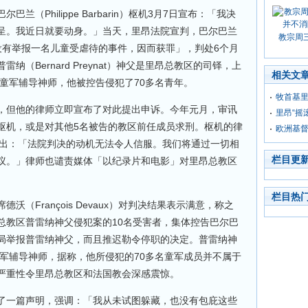
巴兰（Philippe Barbarin）枢机3月7日宣布：「我决
呈。我近日就要动身。」当天，里昂法院宣判，巴尔巴兰
教宗周
，「没有举报一名儿童受虐待的事件，因而获罪」，判处6个月
（Bernard Preynat）神父是里昂总教区的司铎，上
相关文
任童军辅导神师，他被控告侵犯了70多名青年。
牧首基
，但他的律师立即宣布了对此提出申诉。今年元月，审讯
里昂“摇
枢机，或是对其他5名被告的教区前任成员求刑。枢机的律
欧洲基督
iani）指出：「法院判决的动机无法令人信服。我们将通过一切相
栏目更
议。」律师也谴责媒体「以纪录片和电影」对里昂总教区
。
栏目热
（François Devaux）对判决结果表示满意，称之
总教区普雷纳神父侵犯案的10名受害者，集体控告巴尔巴
局举报普雷纳神父，而且推迟勒令停职的决定。普雷纳神
童军辅导神师，据称，他所侵犯的70多名童军成员并不属于
严重性令里昂总教区和法国教会深感震惊。
了一篇声明，强调：「我从未试图躲藏，也没有包庇这些