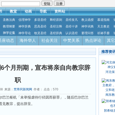
：
书
教堂
动画
导航
资料站
圣教法典
信理神学
多语圣经
释经原则
圣经发凡
教义函授
慕道指南
教理纲要
神学辞典
思高圣经
圣经注释
圣经十讲
神学词典
天主教史
神学论集
神学导论
牧灵圣经
圣经辞典
认识圣经
要理问答
祈祷手册
圣座动态
海外华人
社会关注
中梵关系
热点评论
其它
推荐资
6个月刑期，宣布将亲自向教宗辞
河北保
职
-08 来源：
梵蒂冈新闻网
作者： 点击：
570
闽东教
尔巴兰枢机「未举报虐待行径因而获罪」，随后巴尔巴兰
晋见教宗，提出辞呈。
郭希锦