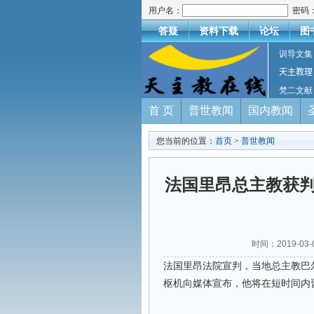
用户名：
密码
答疑
资料下载
论坛
图
训导文集
天主教理
梵二文献
首 页
普世教闻
国内教闻
您当前的位置：
首页
>
普世教闻
法国里昂总主教获判
时间：2019-03
法国里昂法院宣判，当地总主教巴
枢机向媒体宣布，他将在短时间内