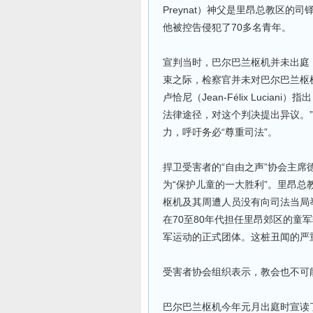
Preynat）神父是里昂总教区的
他被控告侵犯了70多名青年。
宣判当时，巴尔巴兰枢机并未出庭
束之际，检察官并未对巴尔巴兰枢
卢恰尼（Jean-Félix Luci
法律途径，对这个判决提出异议。”
力，呼吁务必“尊重司法”。
捍卫受害者的“自由之声”协会主席德沃
为“保护儿童的一大胜利”。里昂总
枢机及其周遭人员没有向司法当局
在70至80年代担任里昂郊区的童
军运动的正式团体。这桩丑闻的严
受害者协会组织表示，教会也不可
巴尔巴兰枢机今年元月出庭时宣读