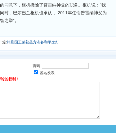
圣座的同意下，枢机撤除了普雷纳神父的职务。枢机说：“我
同时，巴尔巴兰枢机也承认， 2011年任命普雷纳神父为
智之举”。
一篇:
约旦国王荣获圣方济各和平之灯
密码:
匿名发表
评论的权利！