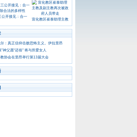
三公开接见：合一
宣化教区崔泰助理主教
章
里尔：真正信仰击败恐怖主义。伊拉里昂
滚”神父愿“还俗” 将与所爱女人
教协会在里昂举行第13届大会
新
门