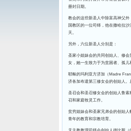
册封日期。
教会的这些新圣人中除富高神父外
国教区的一位司铎，他在撒哈拉沙漠
天。
另外，六位新圣人分别是：
圣家小姐妹会的共同创始人、修会第一任总
女，她一生致力于为贫困者、孤儿
耶稣的玛利亚方济加（Madre Fra
济各加布遣第三修女会的创始人。
圣召会和圣召修女会的创始人鲁索利洛（Gi
召和家庭牧灵工作。
贫穷姐妹会和圣家兄弟会的创始人帕拉佐洛
青年的教育和宗教培育。
天主教教理司铎会创始人德比斯（Cé