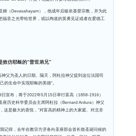
（Devasahayam），他成年后皈依基督宗教，并为此
把福音之光带给世界，或以殉道的英勇见证或者在爱德工
是效仿耶稣的“普世弟兄”
富高神父为圣人的日期。隔天，阿杜拉神父提到这位法国司
己的生命中实现耶稣的美德”。
日宣布，将于2022年5月15日举行富高（1858-1916）
史科学委员会主席阿杜拉（Bernard Ardura）神父
示，这是极大的喜悦，“对富高的精神上的大家庭、对北非
“我记得，去年在教宗方济各向圣座部会首长致圣诞问候的