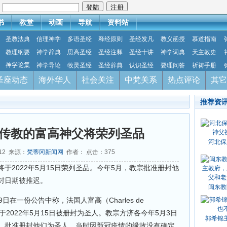
：
书
教堂
动画
导航
资料站
圣教法典
信理神学
多语圣经
释经原则
圣经发凡
教义函授
慕道指南
教理纲要
神学辞典
思高圣经
圣经注释
圣经十讲
神学词典
天主教史
神学论集
神学导论
牧灵圣经
圣经辞典
认识圣经
要理问答
祈祷手册
圣座动态
海外华人
社会关注
中梵关系
热点评论
其它
推荐资
传教的富高神父将荣列圣品
河北保
-12 来源：
梵蒂冈新闻网
作者： 点击：
375
于2022年5月15日荣列圣品。今年5月，教宗批准册封他
封日期被推迟。
闽东教
日在一份公告中称，法国人富高（Charles de
将于2022年5月15日被册封为圣人。教宗方济各今年5月3日
郭希锦
，批准册封他们为圣人，当时因新冠疫情的缘故没有确定