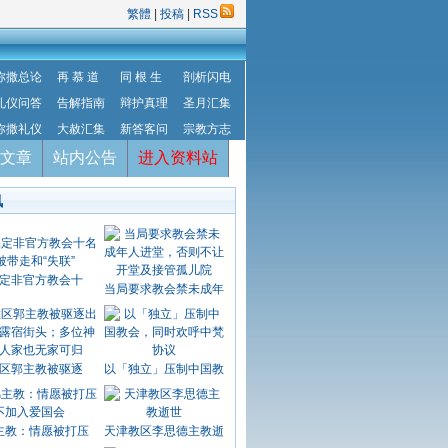
繁體
|
投稿
|
RSS
弥撒总论
再 慕 道
同 根 生
剖析闪电
礼仪问答
告解指南
辩护真理
圣月汇集
弥撒礼仪
大赦汇集
新答客问
宗教方志
文章
站内公告
进入资料站
讯
定非官方教会十
当局要求教会禁未成年
区郭主教被驱逐
以「独立」压制中国教
主教：情愿被打压
天津教区李思德主教逝