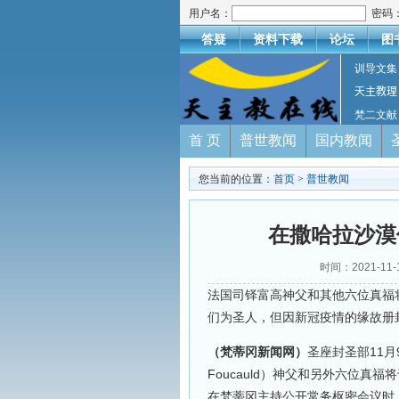
用户名：
密码
答疑
资料下载
论坛
图
训导文集
天主教理
梵二文献
首 页
普世教闻
国内教闻
您当前的位置：
首页
>
普世教闻
在撒哈拉沙漠
时间：2021-11
法国司铎富高神父和其他六位真福将
们为圣人，但因新冠疫情的缘故册
（梵蒂冈新闻网）
圣座封圣部11月9
Foucauld）神父和另外六位真福
在梵蒂冈主持公开常务枢密会议时