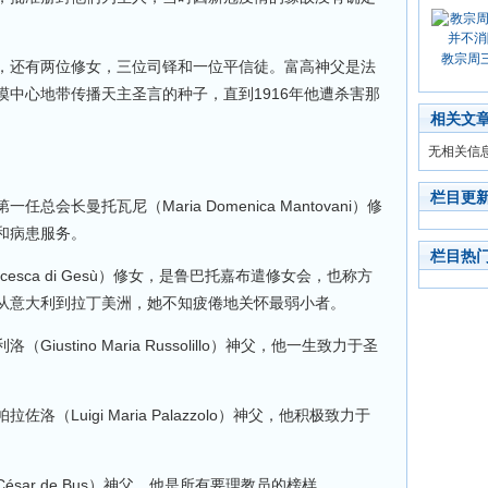
教宗周
，还有两位修女，三位司铎和一位平信徒。富高神父是法
中心地带传播天主圣言的种子，直到1916年他遭杀害那
相关文
无相关信
栏目更
会长曼托瓦尼（Maria Domenica Mantovani）修
和病患服务。
栏目热
ncesca di Gesù）修女，是鲁巴托嘉布遣修女会，也称方
从意大利到拉丁美洲，她不知疲倦地关怀最弱小者。
ustino Maria Russolillo）神父，他一生致力于圣
（Luigi Maria Palazzolo）神父，他积极致力于
sar de Bus）神父，他是所有要理教员的榜样。