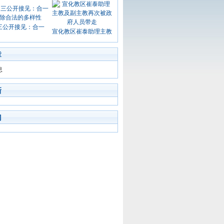
三公开接见：合一
宣化教区崔泰助理主教
章
息
新
门