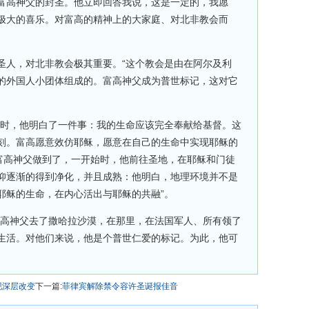
富高神父的封圣。他立即回答我说，这是一定的，我愿
极大的喜乐。对富高的精神上的大家庭、对北非教会而
圣人，对北非教会极其重要。“这个教会是由在阿尔及利
的外国人小团体组成的。富高神父成为普世标记，这对它
依时，他明白了一件事：我的生命应该完全奉献给基督。这
刻。富高愿意效仿耶稣，愿意在自己的生命中实现耶稣的
，富高神父做到了，一开始时，他前往圣地，在耶稣和门徒
仰逐渐的得到净化，并且成熟：他明白，地理环境并不是
耶稣的生命，在内心活出与耶稣的共融”。
富高神父去了撒哈拉沙漠，在那里，在法国军人、所有领了
生活。对他们来说，他是个普世仁爱的标记。为此，他可
现深层改变
下一篇:
菲律宾解除禁令容许圣诞报佳音