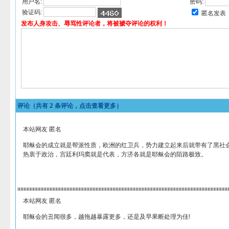
用户名:
密码:
验证码:
匿名发表
发布人身攻击、辱骂性评论者，将被褫夺评论的权利！
评论（共有
2
条评论，点击查看更多）
本站网友 匿名
耶稣会的成立就是帮派性质，欧洲的红卫兵，势力建立起来后就带有了黑社
热衷于政治，宫廷利玛窦就是代表，方济各就是耶稣会的陌路极致。
本站网友 匿名
耶稣会的丑闻很多，越拖越暴露更多，还是及早果断处理为佳!