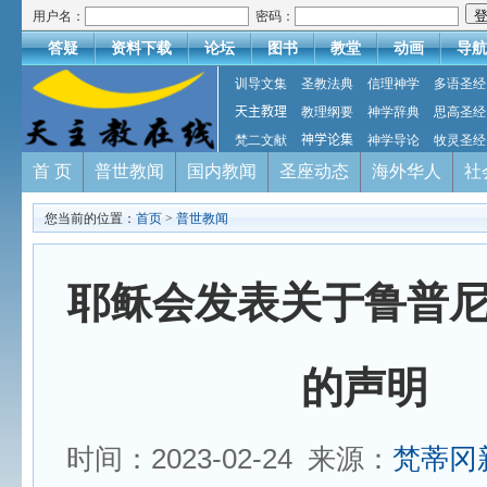
用户名：
密码：
答疑
资料下载
论坛
图书
教堂
动画
导航
训导文集
圣教法典
信理神学
多语圣经
天主教理
教理纲要
神学辞典
思高圣经
梵二文献
神学论集
神学导论
牧灵圣经
首 页
普世教闻
国内教闻
圣座动态
海外华人
社
您当前的位置：
首页
>
普世教闻
耶稣会发表关于鲁普
的声明
时间：2023-02-24 来源：
梵蒂冈