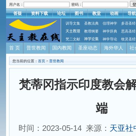
用户名：
密码：
答疑
资料下载
论坛
图书
教堂
动画
导航
训导文集
圣教法典
信理神学
多语圣经
天主教理
教理纲要
神学辞典
思高圣经
梵二文献
神学论集
神学导论
牧灵圣经
首 页
普世教闻
国内教闻
圣座动态
海外华人
社
您当前的位置：
首页
>
普世教闻
梵蒂冈指示印度教会
端
时间：2023-05-14 来源：
天亚社