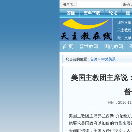
用户名：
密码
答疑
资料下载
论坛
图
训导文集
天主教理
梵二文献
首 页
普世教闻
国内教闻
您当前的位置：
首页
>
中梵关系
美国主教团主席说
督
时间：2010-
美国主教团主席弗兰西斯·乔治枢
他要求美国政府以加倍的力量来履
会词时强调，美国入侵伊拉克，因