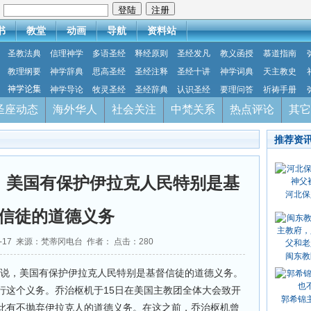
：
书
教堂
动画
导航
资料站
圣教法典
信理神学
多语圣经
释经原则
圣经发凡
教义函授
慕道指南
教理纲要
神学辞典
思高圣经
圣经注释
圣经十讲
神学词典
天主教史
神学论集
神学导论
牧灵圣经
圣经辞典
认识圣经
要理问答
祈祷手册
圣座动态
海外华人
社会关注
中梵关系
热点评论
其它
推荐资
：美国有保护伊拉克人民特别是基
河北保
信徒的道德义务
11-17 来源：梵蒂冈电台 作者： 点击：
280
闽东教
机说，美国有保护伊拉克人民特别是基督信徒的道德义务。
行这个义务。乔治枢机于15日在美国主教团全体大会致开
郭希锦
此有不抛弃伊拉克人的道德义务。在这之前，乔治枢机曾