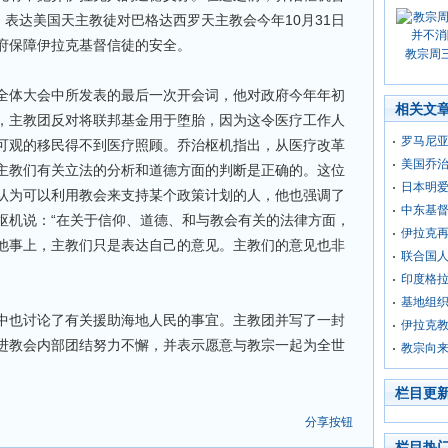
，表达美国天主教徒对巴格达西罗天主教会今年10月31日
府保障伊拉克基督信徒的安全。
教宗周
全体大会中所发表的最后一次开会词，他对政府今年年初
相关文
，主教团反对将联邦基金用于堕胎，因为这令医疗工作人
罗马尼
可观的移民得不到医疗照顾。乔治枢机指出，从医疗改革
美国乔
主教们有关立法的分析和道德方面的判断是正确的。这位
日本明
认为可以利用教会来支持某个政策计划的人，他也强调了
中东基
枢机说：“在关于信仰、道德、和与教会有关的法律方面，
伊拉克
他事上，主教们只是表达自己的意见。主教们的意见也非
联合国
印度格
基地组
中也讨论了有关援助海地人民的事宜。主教团并写了一封
伊拉克教
进教会内部团结努力不懈，并表示愿意与教宗一起为全世
教宗向
栏目更
分享按钮
栏目热