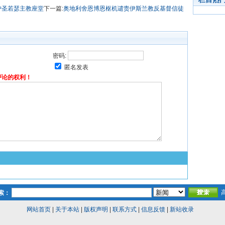
护圣若瑟主教座堂
下一篇:
奥地利舍恩博恩枢机谴责伊斯兰教反基督信徒
密码:
匿名发表
评论的权利！
索：
网站首页
|
关于本站
|
版权声明
|
联系方式
|
信息反馈
|
新站收录