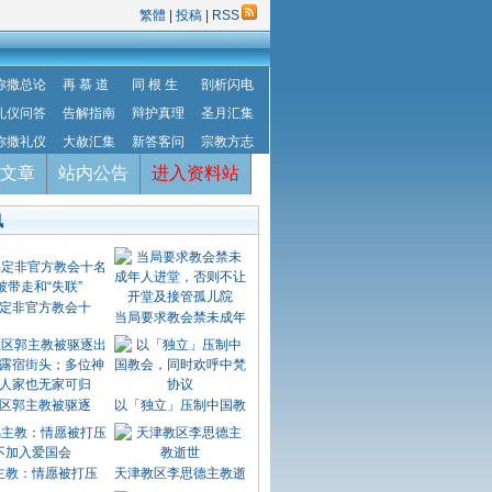
繁體
|
投稿
|
RSS
弥撒总论
再 慕 道
同 根 生
剖析闪电
礼仪问答
告解指南
辩护真理
圣月汇集
弥撒礼仪
大赦汇集
新答客问
宗教方志
文章
站内公告
进入资料站
讯
定非官方教会十
当局要求教会禁未成年
区郭主教被驱逐
以「独立」压制中国教
主教：情愿被打压
天津教区李思德主教逝