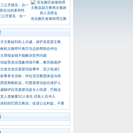
三公开接见：合一
宣化教区崔泰助理主教
章
亚天主教徒到街上示威，保护圣若瑟主教
治枢机主教呼吁奥巴马总统帮助在伊拉
爱主席指金钱不能解决贫穷问题
督信徒受攻击现象持续不断，教宗致函伊
再次发生攻击基督信徒事件，至少造成3
人权事务专员称：伊拉克宗教团体该当得
拉西亚斯枢机说，印度基督信徒在保护人
织威胁伊拉克基督信徒令人忧虑，巴格达
堂人质惨案52人丧生 武装人员冲入
来述职的巴西主教说：促进公众利益，不要
新
门