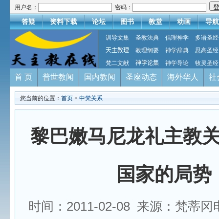
用户名：
密码：
答疑
资料下载
论坛
图书
教堂
动画
导航
训导文集
圣教法典
信理神学
多语圣经
天主教理
教理纲要
神学辞典
思高圣经
梵二文献
神学论集
神学导论
牧灵圣经
首 页
普世教闻
国内教闻
圣座动态
海外华人
社
您当前的位置：
首页
>
中梵关系
黎巴嫩马尼龙礼主教
国家的局势
时间：2011-02-08 来源：梵蒂