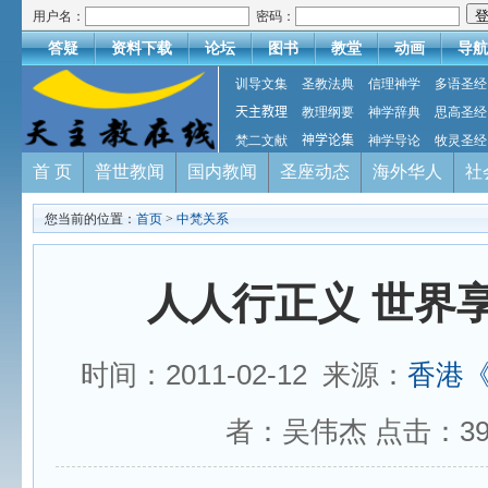
用户名：
密码：
答疑
资料下载
论坛
图书
教堂
动画
导航
训导文集
圣教法典
信理神学
多语圣经
天主教理
教理纲要
神学辞典
思高圣经
梵二文献
神学论集
神学导论
牧灵圣经
首 页
普世教闻
国内教闻
圣座动态
海外华人
社
您当前的位置：
首页
>
中梵关系
人人行正义 世界
时间：2011-02-12 来源：
香港
者：吴伟杰 点击：
3