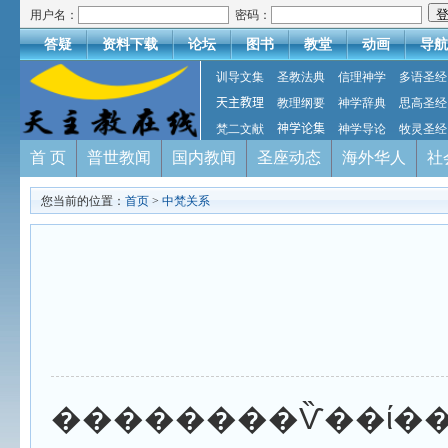
用户名：
密码：
答疑
资料下载
论坛
图书
教堂
动画
导航
训导文集
圣教法典
信理神学
多语圣经
天主教理
教理纲要
神学辞典
思高圣经
梵二文献
神学论集
神学导论
牧灵圣经
首 页
普世教闻
国内教闻
圣座动态
海外华人
社
您当前的位置：
首页
>
中梵关系