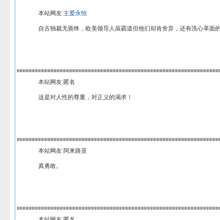
本站网友
主爱永恒
自古独裁无善终，欧美领导人虽霸道但他们却肯舍弃，还有洗心革面
本站网友 匿名
这是对人性的尊重，对正义的渴求！
本站网友 阿来路亚
真勇敢。
本站网友 匿名