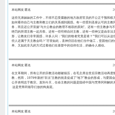
本站网友 匿名
2
这些兄弟姊妹的工作中，不得不忍受腐败的地方政府官员的不公正干预和权
如何看待自己与主教和教士们的关系感到困惑。有一些受到圣座认可的主教
务，而且还公开宣扬“与大公教会的教理不相容的原则”。还有一些主教参与
绝罚的所谓主教一起共祭。还有一些司铎自封主教，还有一些神父是由非法
形，让教友们非常困惑，许多人问：“我们的牧者究竟是谁？”“我们可以从这
些人还属于天主教会吗？”尽管如此，圣神仍旧在他们当中做工，坚固他们的
单、又如此非凡的方式过着他们在基督中的信仰生活，的确令人感动。
本站网友 匿名
2
在文革期间，所有公开的宗教活动都被镇压，在毛主席去世后宗教活动再度恢
教，然而，1979年新的“非法”主教的祝圣促成了“地下”教会的形成，与爱国
公开表明忠于教宗。直到今天，任命主教的问题是阻碍中国与梵蒂冈和解的
这是梵蒂冈领导们放的狗臭屁。
本站网友 匿名
2