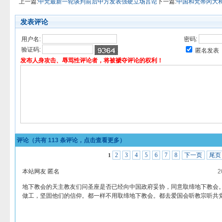
上一篇:
中梵最新一轮谈判前后中方发表强硬立场言论
下一篇:
中国和梵蒂冈大
发表评论
用户名:
密码:
验证码:
匿名发表
发布人身攻击、辱骂性评论者，将被褫夺评论的权利！
评论（共有
113
条评论，点击查看更多）
2
3
4
5
6
7
8
下一页
尾页
1
本站网友 匿名
2
地下教会的天主教友们问圣座是否已经向中国政府妥协，同意取缔地下教会
做工，坚固他们的信仰。都一样不用取缔地下教会。都去爱国会听教宗听共