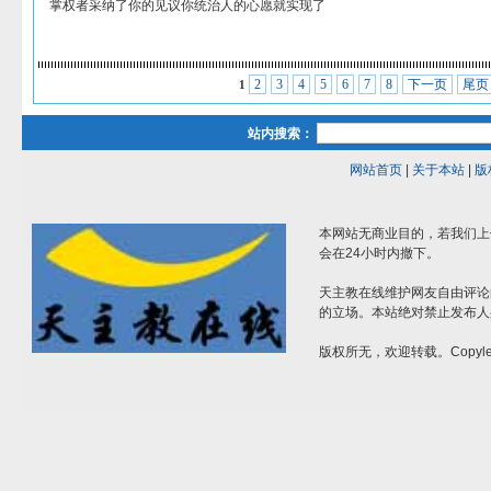
掌权者采纳了你的见议你统治人的心愿就实现了
2
3
4
5
6
7
8
下一页
尾页
1
站内搜索：
网站首页
|
关于本站
|
版
本网站无商业目的，若我们上
会在24小时内撤下。
天主教在线维护网友自由评论
的立场。本站绝对禁止发布人
版权所无，欢迎转载。Copylef