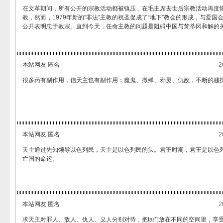
在文革期间，所有公开的宗教活动都被镇压，在毛主席去世后宗教活动再度恢
教，然而，1979年新的“非法”主教的祝圣促成了“地下”教会的形成，与爱国
公开表明忠于教宗。直到今天，任命主教的问题是阻碍中国与梵蒂冈和解的
本站网友 匿名
2
很多药有副作用，信天主也有副作用：魔鬼、撒殚、邪灵、仇敌，不断的骚
本站网友 匿名
2
天主通过先知领导以色列民，天主是以色列民的头。君王时期，君王是以色
亡国的命运。
本站网友 匿名
2
求天主对罪人、敌人、仇人、义人分别对待，把ta们放在不同的空间里，享