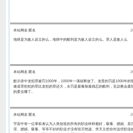
本站网友 匿名
2
地狱是为敌人设立的么，地狱中的酷刑是为敌人设立的么。罪人是敌人么
本站网友 匿名
2
默示录中龙犯罪被罚1000年，1000年一满就释放了。龙受的罚是1000年
难道罪犯犯的罪比龙犯的罪还大，永罚是最毒辣最残忍的酷刑，见议教会废
的爱去哪了。
本站网友 匿名
2
宇宙中有一位掌权者认为人类创造的所有的职业样样都好，吸毒、嫖娼、卖
淫、嫖娼、吸毒、等等不好的职业才没有毀灭绝迹。求天主把你对这些职业