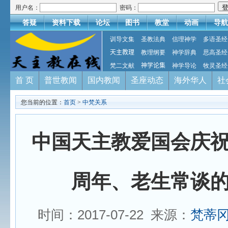
用户名：
密码：
答疑
资料下载
论坛
图书
教堂
动画
导航
训导文集
圣教法典
信理神学
多语圣经
天主教理
教理纲要
神学辞典
思高圣经
梵二文献
神学论集
神学导论
牧灵圣经
首 页
普世教闻
国内教闻
圣座动态
海外华人
社
您当前的位置：
首页
>
中梵关系
中国天主教爱国会庆
周年、老生常谈
时间：2017-07-22 来源：
梵蒂