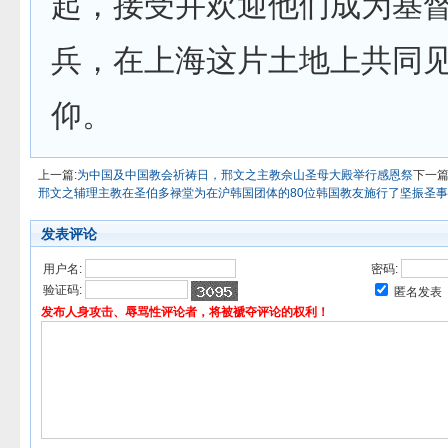
起，接受并欢迎他们成为基
兵，在上海这片土地上共同
仰。
上一篇:
为中国及中国教会祈祷日，邢文之主教佘山圣母大殿举行感恩祭
下一篇
邢文之辅理主教在圣伯多禄堂为在沪韩国团体的80位韩国教友施行了坚振圣
发表评论
用户名:
密码:
验证码:
匿名发表
发布人身攻击、辱骂性评论者，将被褫夺评论的权利！