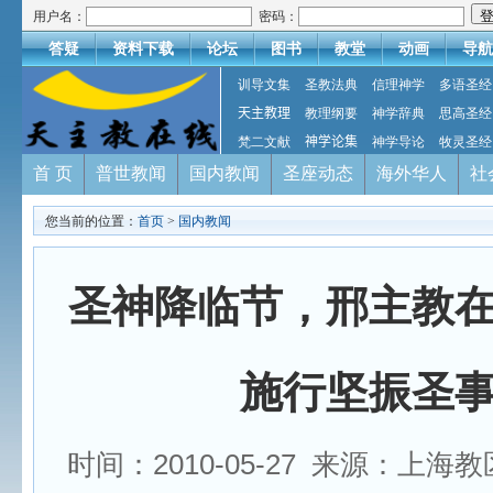
用户名：
密码：
答疑
资料下载
论坛
图书
教堂
动画
导航
训导文集
圣教法典
信理神学
多语圣经
天主教理
教理纲要
神学辞典
思高圣经
梵二文献
神学论集
神学导论
牧灵圣经
首 页
普世教闻
国内教闻
圣座动态
海外华人
社
您当前的位置：
首页
>
国内教闻
圣神降临节，邢主教
施行坚振圣
时间：2010-05-27 来源：上海