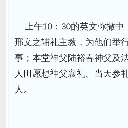
上午10：30的英文弥撒中
邢文之辅礼主教，为他们举
事；本堂神父陆裕春神父及
人田愿想神父襄礼。当天参礼
人。