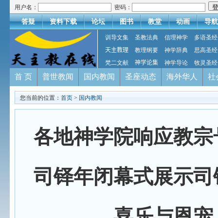
用户名：
密码：
答疑
资料下载
论坛
图书
教堂
动画
导航
训导文集
圣教法典
信理神学
多语圣经
天主教理
教理纲要
神学辞典
思高圣经
梵二文献
神学论集
神学导论
牧灵圣经
首 页
普世教闻
国内教闻
圣座动态
海外华人
社
您当前的位置：
首页
>
国内教闻
各地神学院响应教宗
司铎年闭幕式展示司
喜乐与恩宠