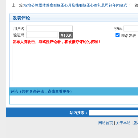
上一篇:
各地公教团体善度耶稣圣心月迎接耶稣圣心瞻礼及司铎年闭幕式
下一篇
发表评论
用户名:
密码:
验证码:
匿名发表
发布人身攻击、辱骂性评论者，将被褫夺评论的权利！
评论（共有
0
条评论，点击查看更多）
站内搜索：
网站首页
|
关于本站
|
版