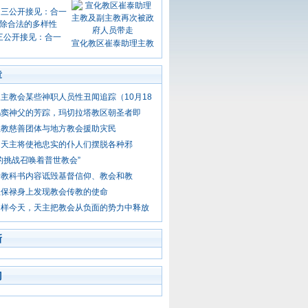
三公开接见：合一
宣化教区崔泰助理主教
章
主教会某些神职人员性丑闻追踪（10月18
玛窦神父的芳踪，玛切拉塔教区朝圣者即
主教慈善团体与地方教会援助灾民
出天主将使祂忠实的仆人们摆脱各种邪
的挑战召唤着普世教会”
卡教科书内容诋毁基督信仰、教会和教
圣保禄身上发现教会传教的使命
同样今天，天主把教会从负面的势力中释放
新
门