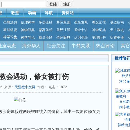
：
书
教堂
动画
导航
资料站
圣教法典
信理神学
多语圣经
释经原则
圣经发凡
教义函授
慕道指南
教理纲要
神学辞典
思高圣经
圣经注释
圣经十讲
神学词典
天主教史
神学论集
神学导论
牧灵圣经
圣经辞典
认识圣经
要理问答
祈祷手册
圣座动态
海外华人
社会关注
中梵关系
热点评论
其它
推荐资
教会遇劫，修女被打伤
河北保
06 来源：
天亚社中文网
作者： 点击：
1872
闽东教
教会房屋接连两晚被匪徒入内偷窃，其中一次两位修女更
郭希锦