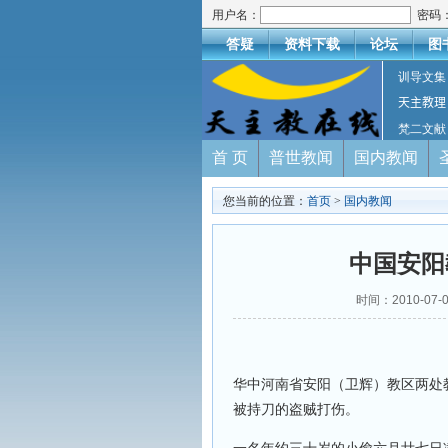
用户名：
密码
答疑
资料下载
论坛
图
训导文集
天主教理
梵二文献
首 页
普世教闻
国内教闻
您当前的位置：
首页
>
国内教闻
中国安阳
时间：2010-07-
华中河南省安阳（卫辉）教区两处
被持刀的盗贼打伤。