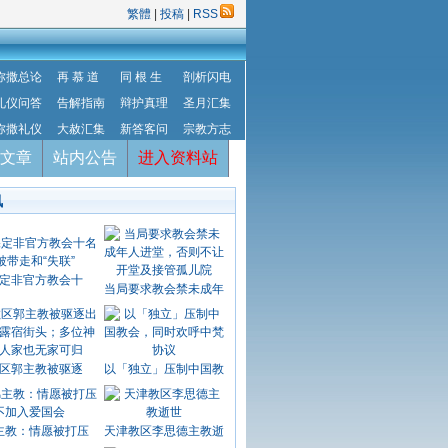
繁體
|
投稿
|
RSS
弥撒总论
再 慕 道
同 根 生
剖析闪电
礼仪问答
告解指南
辩护真理
圣月汇集
弥撒礼仪
大赦汇集
新答客问
宗教方志
文章
站内公告
进入资料站
讯
定非官方教会十
当局要求教会禁未成年
区郭主教被驱逐
以「独立」压制中国教
主教：情愿被打压
天津教区李思德主教逝