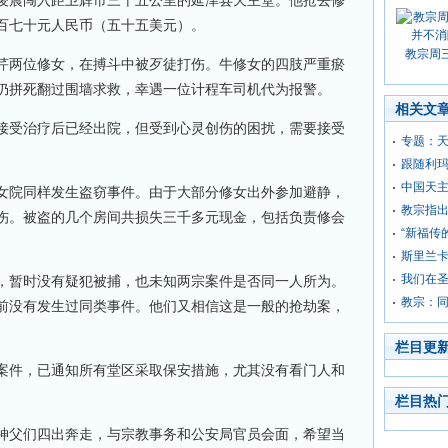
凌晨闯入距卫辉市三十五公里的延津县天主堂。他抢去修
百七十元人民币（五十五美元）。
教宗周
芹两位修女，在搏斗中被歹徒打伤。牛修女的四肢严重瘀
仍拼死翻过围墙求救，幸遇一位计程车司机代为报警。
相关文
接受治疗后已经出院，但受到心灵创伤的困扰，需要接受
专题：天
跟随利
中国天
女院同样发生盗窃事件。由于大部分修女出外参加避静，
教宗指
伤。被盗的几个房间共损失三千多元现金，包括负责修会
“新福传
斯里兰
我们在
，暂时没有疑犯被捕，也未知两宗案件是否同一人所为。
教宗：
前没有发生过同类事件。他们又相信这是一般的抢劫案，
栏目更
案件，已通知所有堂区采取保安措施，尤其没有看门人和
栏目热
神父们四出奔走，与宗教事务和公安局官员会面，希望当