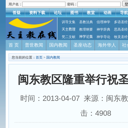
用户名：
密码：
答疑
资料下载
论坛
图书
教堂
动画
导航
训导文集
圣教法典
信理神学
多语圣经
天主教理
教理纲要
神学辞典
思高圣经
梵二文献
神学论集
神学导论
牧灵圣经
首 页
普世教闻
国内教闻
圣座动态
海外华人
社
您当前的位置：
首页
>
国内教闻
闽东教区隆重举行祝
时间：2013-04-07 来源：闽东
击：
4908