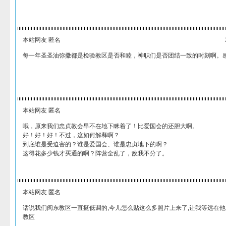
本站网友 匿名
每一年圣圣油弥撒都是检验教区是否和睦，神职们是否团结一致的时刻啊。
本站网友 匿名
哦，原来我们忠贞教会早不在地下眯着了！比爱国会的还胆大啊。
好！好！好！不过，这如何解释啊？
到底谁是受迫害的？谁是爱国会、谁是忠贞地下的啊？
这得花多少钱才买通的啊？阵营全乱了，敌我不分了。
本站网友 匿名
话说我们闽东教区一直挺低调的,今儿怎么贴这么多照片上来了,让我等远在他
教区