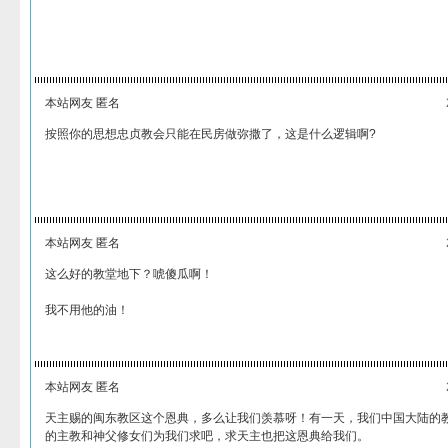
本站网友 匿名
按照你的思想忠贞教会只能在民房做弥撒了，这是什么逻辑啊?
本站网友 匿名
这么好的教堂地下？唬傻瓜啊！
我不用他的油！
本站网友 匿名
天主赐的闽东教区这个恩典，多么让我们羡慕呀！有一天，我们中国大陆的
的主教和神父修女们为我们求吧，求天主也把这恩典给我们。