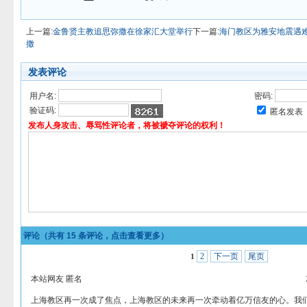
上一篇:
金鲁贤主教追思弥撒在徐家汇大堂举行
下一篇:
海门教区为雅安地震遇
撒
发表评论
用户名:
密码:
验证码:
匿名发表
发布人身攻击、辱骂性评论者，将被褫夺评论的权利！
评论（共有
15
条评论，点击查看更多）
2
下一页
尾页
1
本站网友 匿名
上海教区再一次成了焦点，上海教区的未来再一次牵动着亿万信友的心。我