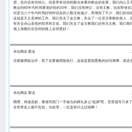
虑，也许还有些担心。但是带有信仰的眼光来看待教会的发展，我们内心又
教会到80年代时局逐渐好转的30年，我们没有神父，没有主教，信友即使
但是当八十年代时局好转时信友的人数没有减少，而增加了不少，我们的信
这就是天主圣神的工作。我们失去了金主教，失去了一位灵活掌舵的老人，
有失去佘山圣母的转求和主佑。我们失去了金主教我们还有马主教。我们期
领上海教区在信仰的路上走得更好！
本站网友 匿名
活着被绑架运作，死了还要被绑架执行，这就是爱国爱教的好结果啊，谁还
本站网友 匿名
嘿嘿，再做贡献，看领导部门一手操办的葬礼多么“低调”吧，背景领导只来
全世界友人都不告知，冷处理，一定是有什么过错啊！