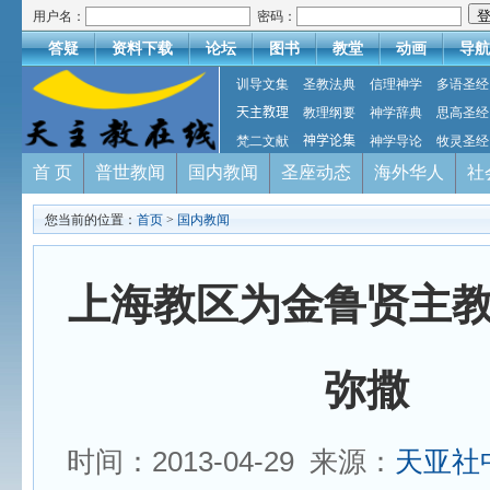
用户名：
密码：
答疑
资料下载
论坛
图书
教堂
动画
导航
训导文集
圣教法典
信理神学
多语圣经
天主教理
教理纲要
神学辞典
思高圣经
梵二文献
神学论集
神学导论
牧灵圣经
首 页
普世教闻
国内教闻
圣座动态
海外华人
社
您当前的位置：
首页
>
国内教闻
上海教区为金鲁贤主
弥撒
时间：2013-04-29 来源：
天亚社