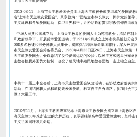
上海市天主教爱国会
2013-03-11 上海市天主教爱国会是由上海天主教神长教友组成的爱国爱教
名"上海市天主教友爱国会"。其宗旨为："团结全市神长教友，拥护党的领导
主义建设和各项爱国运动，保卫世界和平，并协助政府贯彻宗教信仰自由政策
中华人民共和国成立后，上海天主教界的爱国人士为纯洁教会，清除控制上
和政府领导下，开展反帝爱国运动，于1951年9月成立上海市抗美援朝分会天主
000多名教徒和部分神职人员集会，揭露龚品梅反革命集团罪行，深入开展
市天主教友爱国会筹备委员会。1960年4月23日至26日，上海市天主教第
天主教友爱国会。会议总结了反帝爱国运动的经验，以民主方式选举张家树
主教会摆脱外国势力控制，改变了殖民地半殖民地教会面貌，走上独立自主
中共十一届三中全会后，上海市天主教爱国会恢复活动，在协助政府落实宗
活动，在团结神职人员和教徒走爱国爱教、独立自主自办道路，参加社会主
做了大量工作。
2010年11月，上海天主教界隆重纪念上海市天主教爱国会成立暨上海教区
海天主教50年来所走过的光辉历程，表示要继续高举爱国爱教旗帜，坚持走
主义祖国同呼吸共命运。