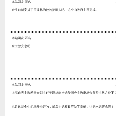
本站网友 匿名
金生前就安排了吴建林为他的接班人吧，这个由政府主导完成。
本站网友 匿名
金主教安息吧
本站网友 匿名
上海市天主教爱国会副主任吴建林能当选爱国会主教继承金鲁贤主教之位不
也许这是金生前就安排好的，最后为党和政府做了贡献，让党永远怀念啊！