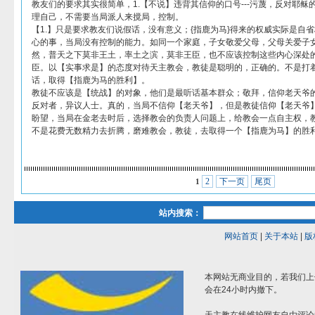
教友们的要求其实很简单，1.【不说】违背其信仰的口号---污蔑，反对耶稣
理自己，不需要当局派人来搅局，控制。
【1.】只是要求教友们说假话，没有意义；{指鹿为马}得来的权威实际是自省
心的事，当局没有控制的能力。如同一个家庭，子女敬爱父母，父母关爱子
然，普天之下莫非王土，率土之滨，莫非王臣，也不应该控制这些内心深处
臣。以【实事求是】的态度对待天主教会，教徒是聪明的，正确的。不是打
话，取得【指鹿为马的胜利】。
教徒不应该是【统战】的对象，他们是最听话基本群众；敬拜，信仰老天爷
反对者，异议人士。真的，当局不信仰【老天爷】，但是教徒信仰【老天爷
盼望，当局在金老去时后，选择教会的负责人问题上，给教会一点自主权，
不是花费无数精力去折腾，磨难教会，教徒，去取得一个【指鹿为马】的胜
2
下一页
尾页
1
站内搜索：
网站首页
|
关于本站
|
版
本网站无商业目的，若我们上
会在24小时内撤下。