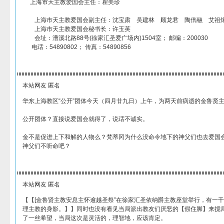
上海市天主教爱国会主任：瞿美珍
上海市天主教爱国会副主任：沈宝肃 吴建林 顾龙君 陶倍融 艾祖
上海市天主教爱国会秘书长：许玉英
会址：漕溪北路88号(徐家汇圣爱广场内)1504室； 邮编：200030
电话：54890802； 传真：54890856
本站网友 匿名
华东上海教区“公开”团体今天（四月廿九日）上午，为两天前病逝的金鲁贤
公开团体？直接说爱国会就得了，说话不诚实。
金不是促进上下和解的人物么？梵蒂冈为什么没命令地下的神父们也去爱国会
神父们不听命吧？
本站网友 匿名
【【[金鲁贤主教安息主怀逾越圣祭”在徐家汇圣依纳爵主教座堂举行，有一
理主教的身影。】】同时也没有看见当局派出教友们厌恶的【假住脚】来搅
了一丝希望，当局这次是灵活的，理智地，应该肯定。