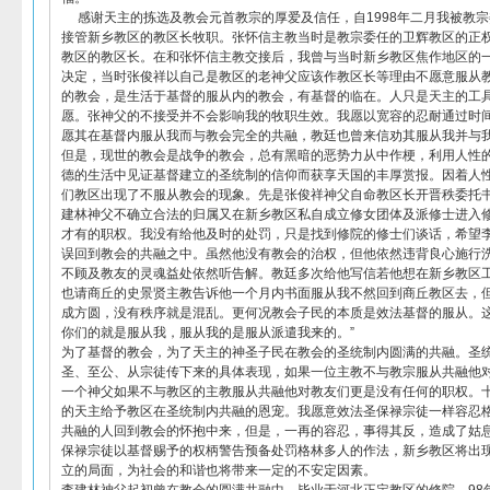
感谢天主的拣选及教会元首教宗的厚爱及信任，自1998年二月我被教宗
接管新乡教区的教区长牧职。张怀信主教当时是教宗委任的卫辉教区的正
教区的教区长。在和张怀信主教交接后，我曾与当时新乡教区焦作地区的
决定，当时张俊祥以自己是教区的老神父应该作教区长等理由不愿意服从
的教会，是生活于基督的服从内的教会，有基督的临在。人只是天主的工
愿。张神父的不接受并不会影响我的牧职生效。我愿以宽容的忍耐通过时
愿其在基督内服从我而与教会完全的共融，教廷也曾来信劝其服从我并与
但是，现世的教会是战争的教会，总有黑暗的恶势力从中作梗，利用人性
德的生活中见证基督建立的圣统制的信仰而获享天国的丰厚赏报。因着人
们教区出现了不服从教会的现象。先是张俊祥神父自命教区长开晋秩委托
建林神父不确立合法的归属又在新乡教区私自成立修女团体及派修士进入
才有的职权。我没有给他及时的处罚，只是找到修院的修士们谈话，希望
误回到教会的共融之中。虽然他没有教会的治权，但他依然违背良心施行
不顾及教友的灵魂益处依然听告解。教廷多次给他写信若他想在新乡教区
也请商丘的史景贤主教告诉他一个月内书面服从我不然回到商丘教区去，
成方圆，没有秩序就是混乱。更何况教会子民的本质是效法基督的服从。这
你们的就是服从我，服从我的是服从派遣我来的。”
为了基督的教会，为了天主的神圣子民在教会的圣统制内圆满的共融。圣
圣、至公、从宗徒传下来的具体表现，如果一位主教不与教宗服从共融他
一个神父如果不与教区的主教服从共融他对教友们更是没有任何的职权。
的天主给予教区在圣统制内共融的恩宠。我愿意效法圣保禄宗徒一样容忍
共融的人回到教会的怀抱中来，但是，一再的容忍，事得其反，造成了姑
保禄宗徒以基督赐予的权柄警告预备处罚格林多人的作法，新乡教区将出
立的局面，为社会的和谐也将带来一定的不安定因素。