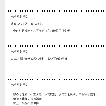
本站网友 匿名
请服从张主教，服从教宗。
李建林是被新乡教区张维柱主教绝罚的神父呀
本站网友 匿名
李建林是被新乡教区张维柱主教绝罚的神父呀
本站网友 匿名
群众：保禄，你真大胆，迫害耶稣，迫害犹太教会。还自称是宗徒？
保禄：我极力传扬福音。
群众：福音不用你传！