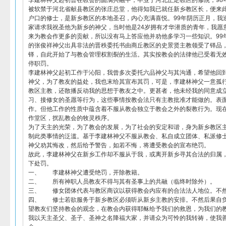
李建林神父起初曾在教会的圆满共融中，毕业于河北正定教区的修院，98
被软禁于河北省献县教区的张庄总堂，他得知我已就任新乡教区长，便来
户口的修士，是新乡教区的本地圣召，内心充满喜悦。99年阴历正月，我
家请求我祝圣他为新乡的神父，当时他是24岁拥有才华潜质的青年，我愿
来为教会作更多的贡献，所以没有马上答应他并劝他多学习一些知识。99
的张俊祥神父出具非法的晋秩委托书由商丘教区的史景贤主教领受了铎品
铎，自此开始了与教会管理权割裂的生活。其实按教会的法律他已受着无
停职罚。
李建林神父起初工作于沁阳，我曾多次委托六品神父与其沟通，希望他回
神父，为了教友的益处，我也末给其宣布其罚，可是，李建林神父一意孤
教区主教，还散播反动我的思想于教友之中。更甚者，他未经我的同意成
习、接修女的圣愿等行为，这些事情按教会法只有主教批准才能做的。表
作。但他工作的性质中蕴含着不服从教会独立于教会之外的裂教行为。现
作堂区，扰乱教会的牧灵秩序。
为了天主的光荣，为了教会的发展，为了社会的安定和谐，身为新乡教区
制此类事情的泛滥。基于李建林神父不服从教会、私自成立团体、私派修
神父劝其悔改，然后给予警告，如若不悔，将遭受教会的宣布绝罚。
故此，李建林神父在新乡工作却不服从于我，或离开新乡寻其合法的归属
下处罚。
一、 李建林神父遭受绝罚，开除教籍。
二、 所有神职人员教友不得与其有圣事上的共融（临终时除外）。
三、 修女团体代表与教区商议以获得教会内应有的合法法人地位。不
四、 修士若欲服务于新乡教区必须听从新乡主教的安排。不然后果自
望教友们坚持教会的观念，在教会内获得耶稣给予我们的救恩，为我们的
我以天主圣父、圣子、圣神之名降福大家，并请众为可怜的我转祷，使我