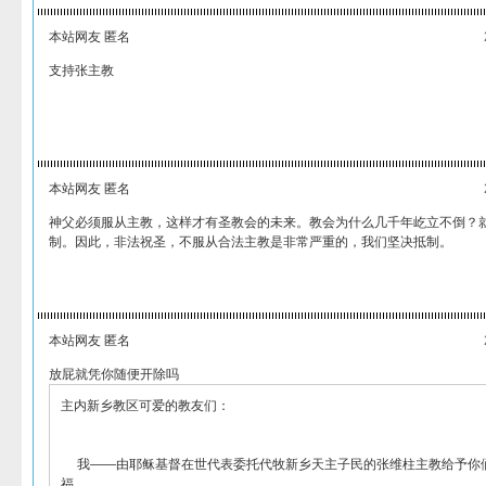
本站网友 匿名
支持张主教
本站网友 匿名
神父必须服从主教，这样才有圣教会的未来。教会为什么几千年屹立不倒？
制。因此，非法祝圣，不服从合法主教是非常严重的，我们坚决抵制。
本站网友 匿名
放屁就凭你随便开除吗
主内新乡教区可爱的教友们：
我——由耶稣基督在世代表委托代牧新乡天主子民的张维柱主教给予你
福。