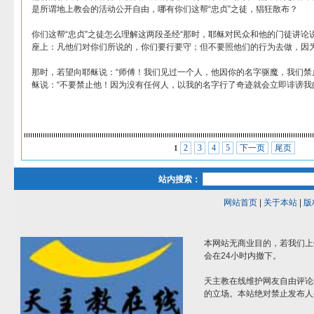
是所谓地上教会的活动公开自由，哪有你们这帮“忠贞”之徒，猖狂散布？
你们这帮“忠贞”之徒怎么理解这两段圣经“那时，耶稣对民众和他的门徒讲论
座上：凡他们对你们所说的，你们要行要守；但不要照他们的行为去做，因为他
那时，若望向耶稣说：“师傅！我们见过一个人，他因你的名字驱魔，我们禁
稣说：“不要禁止他！因为没有任何人，以我的名字行了奇迹就会立即诽谤我的，
2
3
4
5
下一页
尾页
1
站内搜索：
网站首页
|
关于本站
|
版
本网站无商业目的，若我们上
会在24小时内撤下。
天主教在线维护网友自由评论
的立场。本站绝对禁止发布人