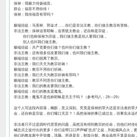
保禄：我极力传扬福音。
群众：福音不用你传！
保禄：我传福音有罪吗？
极端信徒：马英林、郭金才……你们是非法主教，你们做主教没有资格。
非法主教：保禄迫害耶稣，迫害犹太教会，还自称是宗徒，
你们也称保禄为宗徒，我们做主教是别人要我们做，
别人也叫我们做主教。
极端信徒：共产党要你们做？也叫你们做主教？
非法主教：还有很多信友要我们做，也叫我们做主教。
极端信徒：你们脱离了教宗。
非法主教：我们天天为教宗祈祷！
极端信徒：教宗不用你们祈祷。
非法主教：我们天天为教宗祈祷有罪吗？
极端信徒：教宗不同意你们做主教。
非法主教：我们的教友要我们做主教。
极端信徒：你们的教友是魔鬼。
非法主教：魔鬼不是也称耶稣是天主子吗？（参考玛八：28—29）
这个人写这段内容落，幽默，意义深刻。究竟是保禄的罪大还是非法者的罪
会，还自称是宗徒，你们哑口无言？！虽然保禄的事已成过去，但事实永远
非法者只不过是因时代背景的问题，虽然没有得到教宗的任命，但他们对传
喊忠贞之徒付出的更多！你们这帮口口声声喊“忠贞”之徒，到处煽风点火，更
他们的教友家中开弥撒，洗脑。所讲是非，制造分裂。教会虽然不算是自由