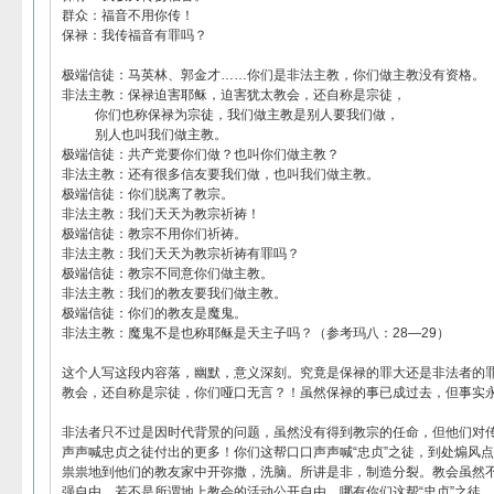
群众：福音不用你传！
保禄：我传福音有罪吗？
极端信徒：马英林、郭金才……你们是非法主教，你们做主教没有资格。
非法主教：保禄迫害耶稣，迫害犹太教会，还自称是宗徒，
你们也称保禄为宗徒，我们做主教是别人要我们做，
别人也叫我们做主教。
极端信徒：共产党要你们做？也叫你们做主教？
非法主教：还有很多信友要我们做，也叫我们做主教。
极端信徒：你们脱离了教宗。
非法主教：我们天天为教宗祈祷！
极端信徒：教宗不用你们祈祷。
非法主教：我们天天为教宗祈祷有罪吗？
极端信徒：教宗不同意你们做主教。
非法主教：我们的教友要我们做主教。
极端信徒：你们的教友是魔鬼。
非法主教：魔鬼不是也称耶稣是天主子吗？（参考玛八：28—29）
这个人写这段内容落，幽默，意义深刻。究竟是保禄的罪大还是非法者的
教会，还自称是宗徒，你们哑口无言？！虽然保禄的事已成过去，但事实
非法者只不过是因时代背景的问题，虽然没有得到教宗的任命，但他们对
声声喊忠贞之徒付出的更多！你们这帮口口声声喊“忠贞”之徒，到处煽风点
祟祟地到他们的教友家中开弥撒，洗脑。所讲是非，制造分裂。教会虽然
强自由。若不是所谓地上教会的活动公开自由，哪有你们这帮“忠贞”之徒