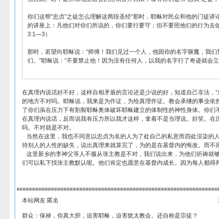
你们这帮“忠贞”之徒怎么理解这两段圣经“那时，耶稣对民众和他的门徒讲
的讲座上：凡他们对你们所说的，你们要行要守；但不要照他们的行为去做
3:1—3）
那时，若望向耶稣说：“师傅！我们见过一个人，他因你的名字驱魔，我们
们。”耶稣说：“不要禁止他！因为没有任何人，以我的名字行了奇迹就会立即诽
在真理内说话好不好，这样自相矛盾的言论还是少说的好，知道自己非法，“
的地方不对吗。耶稣说，我来是为作证，为给真理作证。教会承继的事业依
了你们虽在压力下有割裂耶稣奥体破坏耶稣建立的体制性的神性身体。你们
在真理内说话，反而说我有压力所以我才这样，拿着不是当理说。好笑。在
吗。不对就是不对。
当然在这里，我也不同意以忠贞为名的人为了处自己的私意而四处渲染的人
待别人的人性的缺失，说出真理来就算完了，为的是在基督内的悔改。而不
这里新乡的李神父等人不服从张主教是不对，我们说出来，为他们祈祷就够
们可以私下找张主教默认呢。他们肯定也愿意在基督内成长。因为每人都得
本站网友 匿名
群众：保禄，你真大胆，迫害耶稣，迫害犹太教会。还自称是宗徒？