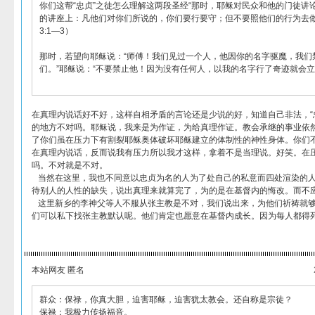
你们这帮“忠贞”之徒怎么理解这两段圣经“那时，耶稣对民众和他的门徒讲
的讲座上：凡他们对你们所说的，你们要行要守；但不要照他们的行为去做
3:1—3）
那时，若望向耶稣说：“师傅！我们见过一个人，他因你的名字驱魔，我们
们。”耶稣说：“不要禁止他！因为没有任何人，以我的名字行了奇迹就会立即诽
在真理内说话好不好，这样自相矛盾的言论还是少说的好，知道自己非法，“
的地方不对吗。耶稣说，我来是为作证，为给真理作证。教会承继的事业依
了你们虽在压力下有割裂耶稣奥体破坏耶稣建立的体制性的神性身体。你们
在真理内说话，反而说我有压力所以我才这样，拿着不是当理说。好笑。在
吗。不对就是不对。
当然在这里，我也不同意以忠贞为名的人为了处自己的私意而四处渲染的人
待别人的人性的缺失，说出真理来就算完了，为的是在基督内的悔改。而不
这里新乡的李神父等人不服从张主教是不对，我们说出来，为他们祈祷就够
们可以私下找张主教默认呢。他们肯定也愿意在基督内成长。因为每人都得
本站网友 匿名
群众：保禄，你真大胆，迫害耶稣，迫害犹太教会。还自称是宗徒？
保禄：我极力传扬福音。