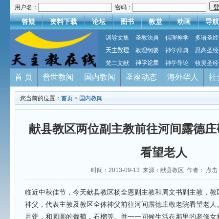
用户名：
密码：
答疑
资料下载
论坛
图书
教堂
动画
导航
训导文集
圣教法典
信理神学
多语圣经
天主教理
教理纲要
神学辞典
思高圣经
梵二文献
神学论集
神学导论
牧灵圣经
首 页
普世教闻
国内教闻
圣座动态
海外华人
社
您当前的位置：
首页
>
国内教闻
献县教区两位副主教前往河间露德庄
看望老人
时间：2013-09-13 来源：献县教区 作者： 点击
临近中秋佳节，今天献县教区杨全恩副主教和周文书副主教，教
神父，代表主教及教区全体神父前往河间露德庄敬老院看望老人
月饼，和圆圆的葡萄，石榴等。并一一问候生活在那里的老修女