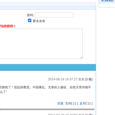
密码:
匿名发表
评论的权利！
2014-06-18 16:37:27 发表
[3 楼]
经接错了！想起拆教堂。中国暴乱、无辜的人被砍、自然灾害等都不
么了”
回复
支持
[
11
]
反对
[
11
]