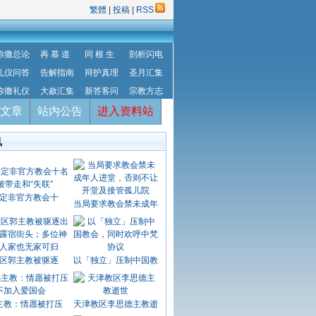
繁體
|
投稿
|
RSS
弥撒总论
再 慕 道
同 根 生
剖析闪电
礼仪问答
告解指南
辩护真理
圣月汇集
弥撒礼仪
大赦汇集
新答客问
宗教方志
文章
站内公告
进入资料站
讯
定非官方教会十
当局要求教会禁未成年
区郭主教被驱逐
以「独立」压制中国教
主教：情愿被打压
天津教区李思德主教逝