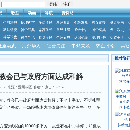
：
书
教堂
动画
导航
资料站
圣教法典
信理神学
多语圣经
释经原则
圣经发凡
教义函授
慕道指南
教理纲要
神学辞典
思高圣经
圣经注释
圣经十讲
神学词典
天主教史
神学论集
神学导论
牧灵圣经
圣经辞典
认识圣经
要理问答
祈祷手册
圣座动态
海外华人
社会关注
中梵关系
热点评论
其它
推荐资
教会已与政府方面达成和解
河北保
04-17 来源：温州教区 作者： 点击：
2394
称，教会已与政府方面达成和解：不动十字架、不拆礼拜
堂自己整改。一场险些成为群体事件的拆违纷争，终于在
闽东教
郭希锦
平方变为现在的10000多平方，虽然有在补办手续，却也成