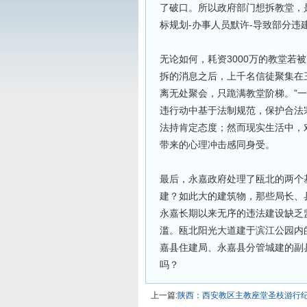
了破口。所以政府部门想拆教堂，
标规划-办事人员默许-导致部分违
无论如何，耗资3000万的教堂若
拆的消息之后，上千名信徒聚集在
离无处聚会，只跪满教堂阶梯。”
违行动中基于法制规范，保护合法
法持肯定态度；然而现实生活中，
带来的心理冲击感同身受。
最后，永嘉政府处理了瓯北的两个
建？如此大的建筑物，那些局长、
永嘉长期以来无序的违法建设缺乏
滥。瓯北阳光大道建于滨江公园内
嘉县住建局、永嘉县分管城建的副
吗？
上一篇:
陕西：西安教区主教座堂圣枝游行