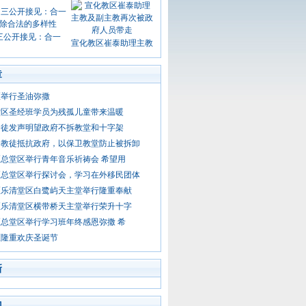
三公开接见：合一
宣化教区崔泰助理主教
章
区举行圣油弥撒
堂区圣经班学员为残孤儿童带来温暖
督徒发声明望政府不拆教堂和十字架
督教徒抵抗政府，以保卫教堂防止被拆卸
总堂区举行青年音乐祈祷会 希望用
区总堂区举行探讨会，学习在外移民团体
区乐清堂区白鹭屿天主堂举行隆重奉献
区乐清堂区横带桥天主堂举行荣升十字
总堂区举行学习班年终感恩弥撒 希
区隆重欢庆圣诞节
新
门