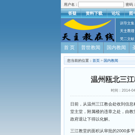
用户名：
密码
答疑
资料下载
论坛
图
训导文集
天主教理
梵二文献
首 页
普世教闻
国内教闻
您当前的位置：
首页
>
国内教闻
温州瓯北三江
时间：2014-
日前，从温州三江教会处收到信息
堂主堂，附属楼的违章之处，由教
政府退让下得以化解。
三江教堂的面积从审批的2000多