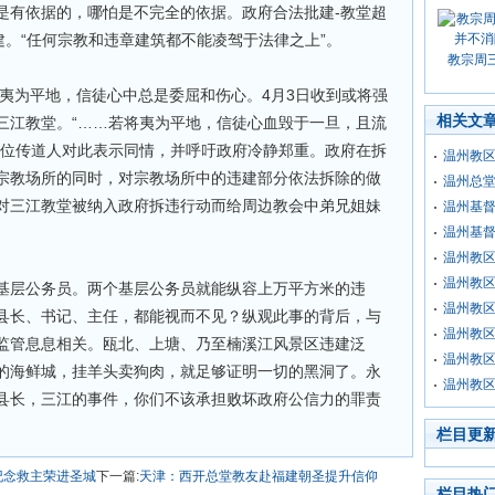
是有依据的，哪怕是不完全的依据。政府合法批建-教堂超
建。“任何宗教和违章建筑都不能凌驾于法律之上”。
教宗周
被夷为平地，信徒心中总是委屈和伤心。4月3日收到或将强
相关文
三江教堂。“……若将夷为平地，信徒心血毁于一旦，且流
一位传道人对此表示同情，并呼吁政府冷静郑重。政府在拆
温州教
宗教场所的同时，对宗教场所中的违建部分依法拆除的做
温州总
对三江教堂被纳入政府拆违行动而给周边教会中弟兄姐妹
温州基
温州基
温州教区
温州教
基层公务员。两个基层公务员就能纵容上万平方米的违
温州教
县长、书记、主任，都能视而不见？纵观此事的背后，与
温州教
监管息息相关。瓯北、上塘、乃至楠溪江风景区违建泛
温州教区
的海鲜城，挂羊头卖狗肉，就足够证明一切的黑洞了。永
温州教
县长，三江的事件，你们不该承担败坏政府公信力的罪责
栏目更
纪念救主荣进圣城
下一篇:
天津：西开总堂教友赴福建朝圣提升信仰
栏目热