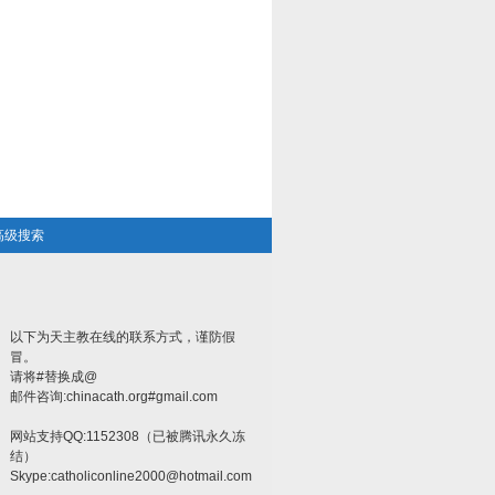
高级搜索
以下为天主教在线的联系方式，谨防假
冒。
请将#替换成@
邮件咨询:chinacath.org#gmail.com
网站支持QQ:1152308（已被腾讯永久冻
结）
Skype:
catholiconline2000@hotmail.com