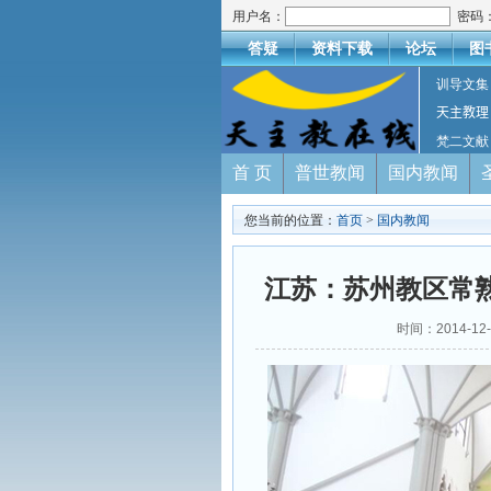
用户名：
密码
答疑
资料下载
论坛
图
训导文集
天主教理
梵二文献
首 页
普世教闻
国内教闻
您当前的位置：
首页
>
国内教闻
江苏：苏州教区常
时间：2014-12