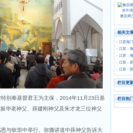
教宗周
相关文
江苏海
江苏：
江苏：
江苏：
江苏：苏
栏目更
别奉基督君王为主保，2014年11月23日基
栏目热
张振华老神父、薛建刚神父及朱才龙三位神父
恩与钦崇中举行。弥撒讲道中薛神父告诉大