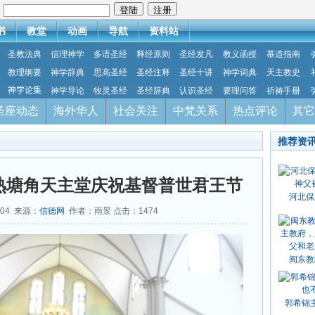
：
书
教堂
动画
导航
资料站
圣教法典
信理神学
多语圣经
释经原则
圣经发凡
教义函授
慕道指南
教理纲要
神学辞典
思高圣经
圣经注释
圣经十讲
神学词典
天主教史
神学论集
神学导论
牧灵圣经
圣经辞典
认识圣经
要理问答
祈祷手册
圣座动态
海外华人
社会关注
中梵关系
热点评论
其它
推荐资
熟塘角天主堂庆祝基督普世君王节
河北保
-04 来源：
信德网
作者：雨景 点击：
1474
闽东教
郭希锦