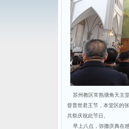
苏州教区常熟塘角天主堂特
督普世君王节，本堂区的
共祭庆祝此节日。
早上八点，弥撒庆典在感