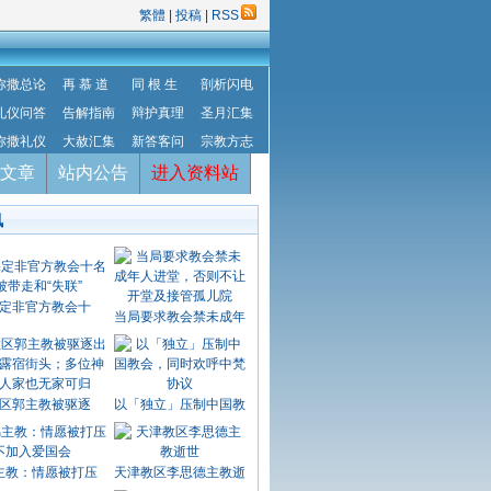
繁體
|
投稿
|
RSS
弥撒总论
再 慕 道
同 根 生
剖析闪电
礼仪问答
告解指南
辩护真理
圣月汇集
弥撒礼仪
大赦汇集
新答客问
宗教方志
文章
站内公告
进入资料站
讯
定非官方教会十
当局要求教会禁未成年
区郭主教被驱逐
以「独立」压制中国教
主教：情愿被打压
天津教区李思德主教逝