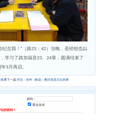
纪念我！”（路23：42）当晚，圣经组也以
，学习了路加福音23、24章，圆满结束了
明年3月再启。
位执事
下一篇:
河北：沧州（献县）教区祝圣五位执事
密码:
匿名发表
评论的权利！