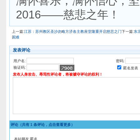
满怀喜乐，满怀信心，坚
2016——慈悲之年！
上一篇:
江苏：苏州教区圣沙勿略方济各主教座堂隆重开启慈悲之门
下一篇:
东
困难
发表评论
用户名:
密码:
验证码:
匿名发表
发布人身攻击、辱骂性评论者，将被褫夺评论的权利！
评论（共有
1
条评论，点击查看更多）
本站网友 匿名