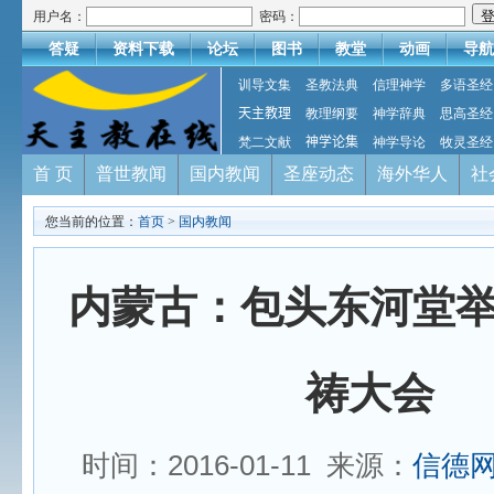
用户名：
密码：
答疑
资料下载
论坛
图书
教堂
动画
导航
训导文集
圣教法典
信理神学
多语圣经
天主教理
教理纲要
神学辞典
思高圣经
梵二文献
神学论集
神学导论
牧灵圣经
首 页
普世教闻
国内教闻
圣座动态
海外华人
社
您当前的位置：
首页
>
国内教闻
内蒙古：包头东河堂
祷大会
时间：2016-01-11 来源：
信德