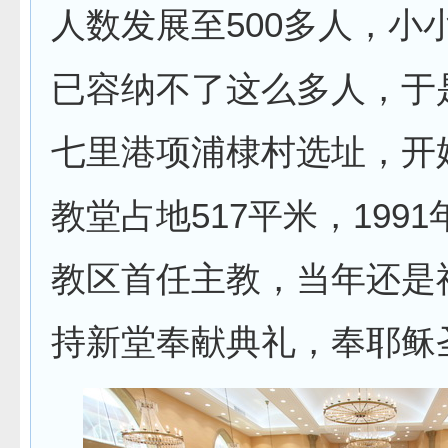
500
人数发展至
多人，小
已容纳不了这么多人，于
七里港项浦棣村选址，开
517
1991
教堂占地
平米，
教区首任主教，当年还是
持新堂奉献典礼，奉耶稣