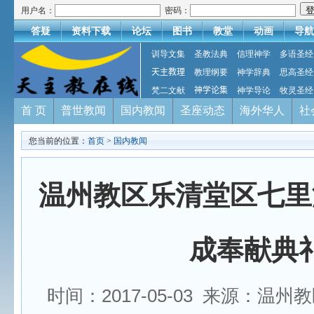
用户名：
密码：
答疑
资料下载
论坛
图书
教堂
动画
导航
训导文集
圣教法典
信理神学
多语圣经
天主教理
教理纲要
神学辞典
思高圣经
梵二文献
神学论集
神学导论
牧灵圣经
首 页
普世教闻
国内教闻
圣座动态
海外华人
社
您当前的位置：
首页
>
国内教闻
温州教区乐清堂区七里
成奉献典
时间：2017-05-03 来源：温