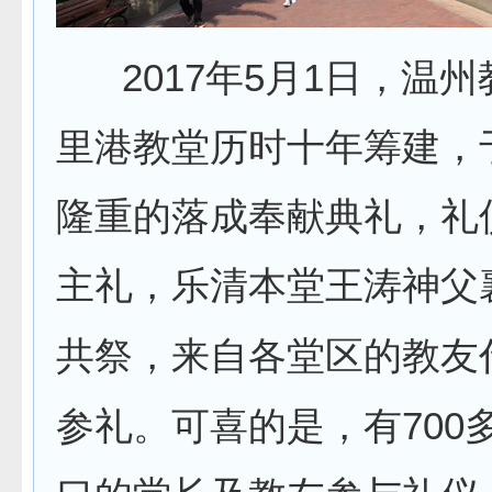
2017
5
1
年
月
日，温州
里港教堂历时十年筹建，
隆重的落成奉献典礼，礼
主礼，乐清本堂王涛神父
共祭，来自各堂区的教友
700
参礼。可喜的是，有