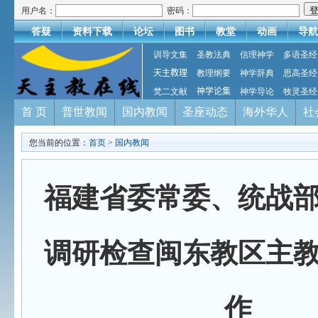
用户名：
密码：
答疑
资料下载
论坛
图书
教堂
动画
导航
训导文集
圣教法典
信理神学
多语圣经
天主教理
教理纲要
神学辞典
思高圣经
梵二文献
神学论集
神学导论
牧灵圣经
首 页
普世教闻
国内教闻
圣座动态
海外华人
社
您当前的位置：
首页
>
国内教闻
福建省委常委、统战
调研检查闽东教区主
作