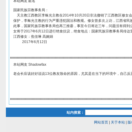
本站网友 匿名
国家民族宗教事务局：
天主教江西教区李稣光主教在2014年10月20日非法撤销了江西教区修女
保护，李稣光主教的行为严重违犯国法和教规。修女曾多次上访，江西省民
此事，国家民族宗教事务局也再三推诿，事至今日将近三年，问题没有得到
女将于2017年6月12日进行绝食抗议，绝食地点：国家民族宗教事务局传达
江西修女：焦佳琳 高婉娟
2017年6月12日
本站网友 Shadowfax
老会长应该好好说说13位教友致命的原因，尤其是在当下的环境中，自己反
站内搜索：
网站首页
|
关于本站
|
版