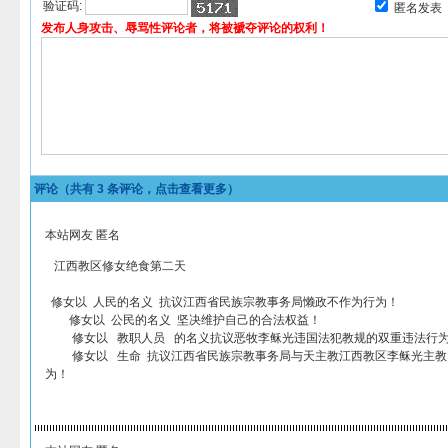
验证码:
匿名发表
发布人身攻击、辱骂性评论者，将被褫夺评论的权利！
评论（共有
3
条评论，点击查看更多）
本站网友 匿名
江西教区修女绝食第二天
修女以 人民的名义 抗议江西省民族宗教事务局懒政不作为行为！
修女以 公民的名义 坚决维护自己的合法权益！
修女以 教职人员 的名义抗议恶牧李稣光违国法犯教规的双重违法行
修女以 生命 抗议江西省民族宗教事务局与天主教江西教区李稣光主教
为！