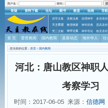
用户名：
密码：
答疑
资料下载
论坛
图书
教堂
动画
导航
训导文集
圣教法典
信理神学
多语圣经
天主教理
教理纲要
神学辞典
思高圣经
梵二文献
神学论集
神学导论
牧灵圣经
首 页
普世教闻
国内教闻
圣座动态
海外华人
社
您当前的位置：
首页
>
国内教闻
河北：唐山教区神职
考察学习
时间：2017-06-05 来源：
信德网