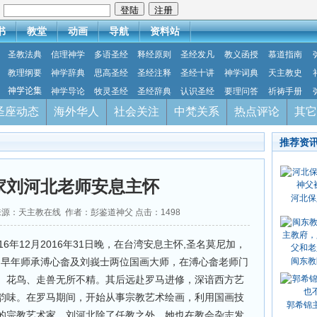
：
书
教堂
动画
导航
资料站
圣教法典
信理神学
多语圣经
释经原则
圣经发凡
教义函授
慕道指南
教理纲要
神学辞典
思高圣经
圣经注释
圣经十讲
神学词典
天主教史
神学论集
神学导论
牧灵圣经
圣经辞典
认识圣经
要理问答
祈祷手册
圣座动态
海外华人
社会关注
中梵关系
热点评论
其它
推荐资
家刘河北老师安息主怀
河北保
02 来源：天主教在线 作者：彭鉴道神父 点击：
1498
6年12月2016年31日晚，在台湾安息主怀,圣名莫尼加，
厚，早年师承溥心畲及刘峩士两位国画大师，在溥心畲老师门
闽东教
、花鸟、走兽无所不精。其后远赴罗马进修，深谙西方艺
韵味。在罗马期间，开始从事宗教艺术绘画，利用国画技
郭希锦
的宗教艺术家。刘河北除了任教之外，她也在教会杂志发