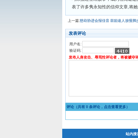
表了许多隽永知性的信仰文章,将
上一篇:
慈幼协进会报佳音 鼓励途人放慢脚
发表评论
用户名:
验证码:
发布人身攻击、辱骂性评论者，将被褫夺
评论（共有
0
条评论，点击查看更多）
站内搜