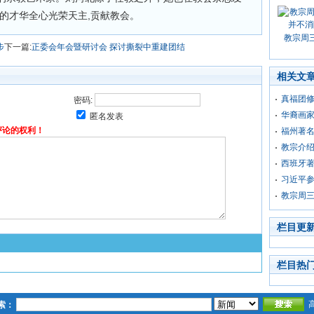
她的才华全心光荣天主,贡献教会。
教宗周
步
下一篇:
正委会年会暨研讨会 探讨撕裂中重建团结
相关文
真福团修
密码:
华裔画家
匿名发表
评论的权利！
福州著
教宗介
西班牙著
习近平
教宗周
栏目更
栏目热
索：