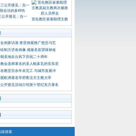
三公开接见：合一
宣化教区崔泰助理主教
章
女画家访港 座堂画展推广慈悲与艺
绘制方济各画像 感激圣若望保禄改
名朝圣地在台风下庆祝二十周年
绍教会圣师著名的圣人帕多瓦的安东尼
名教堂百余年未完工 与城市发展冲
参观欧洲著名学府鲁汶天主教大学
三公开接见活动介绍第十世纪东方著名
新
门
高级搜索