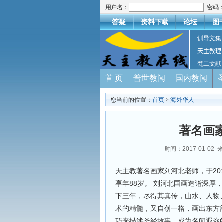
用户名：
密码
答疑
资料下载
论坛
图
训导文集
天主教理
梵二文献
首 页
普世教闻
国内教闻
您当前的位置：
首页
>
海外华人
著名画
时间：2017-01-
天主教著名画家刘河北老师，于201
享年88岁。 刘河北国画造诣深
下三年，尽得其真传，山水、人物
术的精髓，又自创一格，画出东方
巧来描述圣经故事，成为名闻遐迩