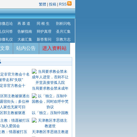
繁體
|
投稿
|
RSS
弥撒总论
再 慕 道
同 根 生
剖析闪电
礼仪问答
告解指南
辩护真理
圣月汇集
弥撒礼仪
大赦汇集
新答客问
宗教方志
文章
站内公告
进入资料站
讯
定非官方教会十
当局要求教会禁未成年
区郭主教被驱逐
以「独立」压制中国教
主教：情愿被打压
天津教区李思德主教逝