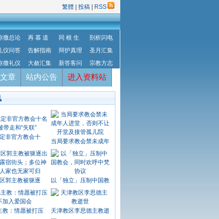
繁體
|
投稿
|
RSS
弥撒总论
再 慕 道
同 根 生
剖析闪电
礼仪问答
告解指南
辩护真理
圣月汇集
弥撒礼仪
大赦汇集
新答客问
宗教方志
文章
站内公告
进入资料站
讯
定非官方教会十
当局要求教会禁未成年
区郭主教被驱逐
以「独立」压制中国教
主教：情愿被打压
天津教区李思德主教逝