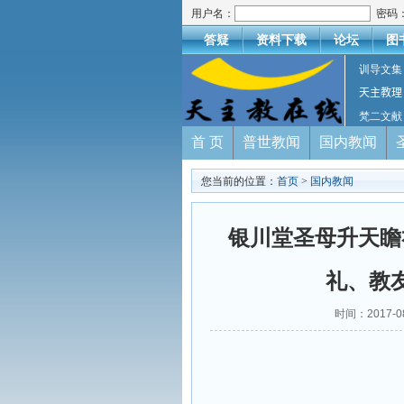
用户名：
密码
答疑
资料下载
论坛
图
训导文集
天主教理
梵二文献
首 页
普世教闻
国内教闻
您当前的位置：
首页
>
国内教闻
银川堂圣母升天瞻
礼、教
时间：2017-