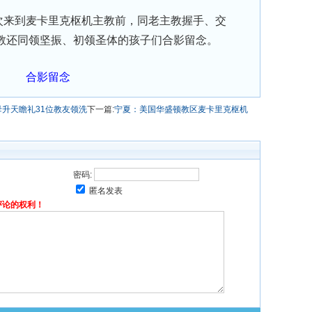
来到麦卡里克枢机主教前，同老主教握手、交
教还同领坚振、初领圣体的孩子们合影留念。
合影留念
升天瞻礼31位教友领洗
下一篇:
宁夏：美国华盛顿教区麦卡里克枢机
密码:
匿名发表
评论的权利！