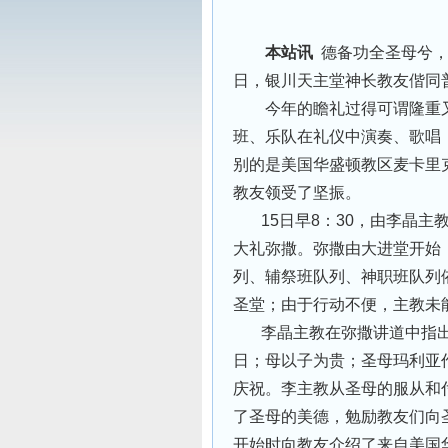
本站讯
德备功全圣母兮，
日，银川天主堂神长教友偕同普
今年的瞻礼过得可谓隆重又
班、乐队在礼仪中演奏、歌唱
别的是美国华盛顿教区麦卡里克
教友领受了坚振。
15日早8：30，由李晶主
大礼弥撒。弥撒由大进堂开始
列、辅祭班队列、神职班队列
圣堂；由于行动不便，主教未
李晶主教在弥撒讲道中指出
日；母以子为贵；圣母玛利亚
庆祝。李主教从圣母的服从和
了圣母的美德，勉励教友们向
开始时向教友介绍了来自美国