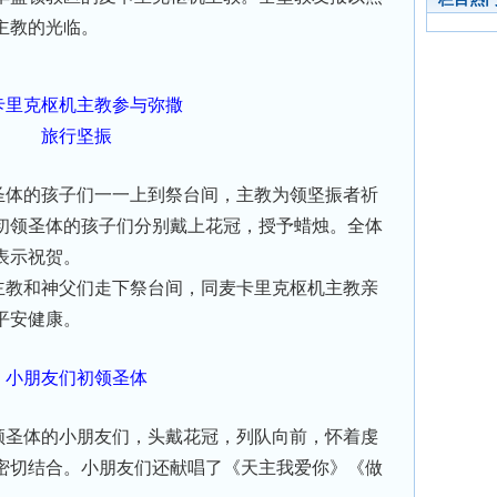
主教的光临。
卡里克枢机主教参与弥撒
旅行坚振
体的孩子们一一上到祭台间，主教为领坚振者祈
初领圣体的孩子们分别戴上花冠，授予蜡烛。全体
表示祝贺。
教和神父们走下祭台间，同麦卡里克枢机主教亲
平安健康。
小朋友们初领圣体
圣体的小朋友们，头戴花冠，列队向前，怀着虔
密切结合。小朋友们还献唱了《天主我爱你》《做