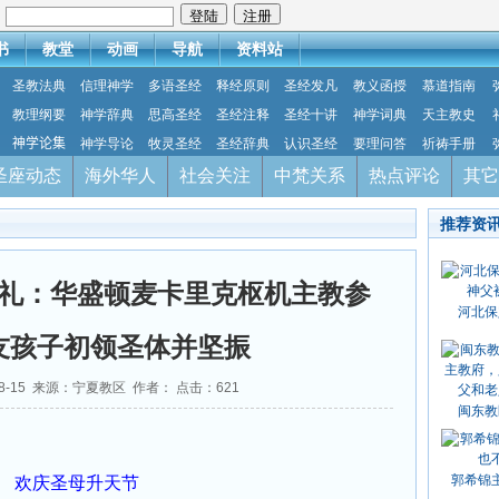
：
书
教堂
动画
导航
资料站
圣教法典
信理神学
多语圣经
释经原则
圣经发凡
教义函授
慕道指南
教理纲要
神学辞典
思高圣经
圣经注释
圣经十讲
神学词典
天主教史
神学论集
神学导论
牧灵圣经
圣经辞典
认识圣经
要理问答
祈祷手册
圣座动态
海外华人
社会关注
中梵关系
热点评论
其它
推荐资
礼：华盛顿麦卡里克枢机主教参
河北保
友孩子初领圣体并坚振
08-15 来源：宁夏教区 作者： 点击：
621
闽东教
郭希锦
欢庆圣母升天节