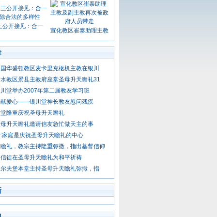
三公开接见：合一
宣化教区崔泰助理主教
章
美国华盛顿教区麦卡里克枢机主教在银川
水教区景县主教府座堂圣母升天瞻礼31
川堂举办2007年第二届教友学习班
、献爱心——银川堂神长教友慰问残疾
总堂隆重庆祝圣母升天瞻礼
圣母升天瞻礼邀请信友急忙做天主的事
:家庭是庆祝圣母升天瞻礼的中心
天瞻礼，教宗主持隆重弥撒，指出基督信仰
督信徒在圣母升天瞻礼为和平祈祷
道尔夫堡本堂主持圣母升天瞻礼弥撒，指
新
门