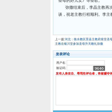
圣母的好儿女》等圣歌。
弥撒结束后，李晶主教再次
谈，祝老主教行程顺利。李主
上一篇:
河北：衡水教区景县主教府座堂圣母
主教在银川堂参加圣母升天瞻礼弥撒
发表评论
用户名:
验证码:
发布人身攻击、辱骂性评论者，将被褫夺