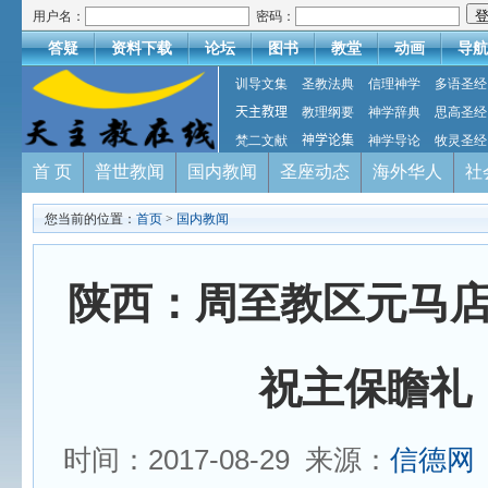
用户名：
密码：
答疑
资料下载
论坛
图书
教堂
动画
导航
训导文集
圣教法典
信理神学
多语圣经
天主教理
教理纲要
神学辞典
思高圣经
梵二文献
神学论集
神学导论
牧灵圣经
首 页
普世教闻
国内教闻
圣座动态
海外华人
社
您当前的位置：
首页
>
国内教闻
陕西：周至教区元马
祝主保瞻礼
时间：2017-08-29 来源：
信德网