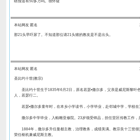
瞎报道有50多万吗。很怀疑
本站网友 匿名
那21头早吓尿了。不知道那位请21头猪的教友是不是出头。
本站网友 匿名
圣比约十世(教宗)
圣比约十世生于1835年6月2日，原名若瑟•撒尔多，父亲是威尼斯黎叶
人，若瑟行二。
若瑟•撒尔多童年时，在本乡小学读书，小学毕业，赴邻城中学，学校在
撒尔多中学毕业，入帕雕亚修院。23岁领受铎品，担任堂区传教工作，共
1884年，撒尔多升任曼都主教，治理教务，成绩美满。教宗良十三世很赏
荣任枢机兼威尼斯主教。