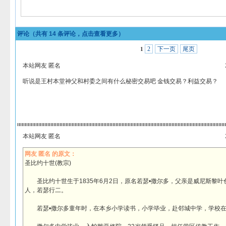
评论（共有
14
条评论，点击查看更多）
2
下一页
尾页
1
本站网友 匿名
听说是王村本堂神父和村委之间有什么秘密交易吧 金钱交易？利益交易？
本站网友 匿名
网友 匿名 的原文：
圣比约十世(教宗)
圣比约十世生于1835年6月2日，原名若瑟•撒尔多，父亲是威尼斯黎叶
人，若瑟行二。
若瑟•撒尔多童年时，在本乡小学读书，小学毕业，赴邻城中学，学校