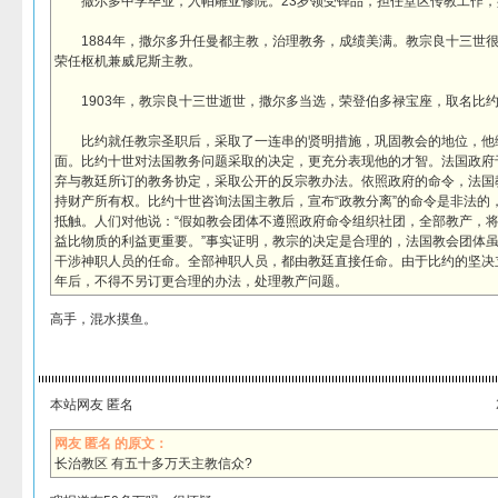
撒尔多中学毕业，入帕雕亚修院。23岁领受铎品，担任堂区传教工作，
1884年，撒尔多升任曼都主教，治理教务，成绩美满。教宗良十三世很赏
荣任枢机兼威尼斯主教。
1903年，教宗良十三世逝世，撒尔多当选，荣登伯多禄宝座，取名比
比约就任教宗圣职后，采取了一连串的贤明措施，巩固教会的地位，他
面。比约十世对法国教务问题采取的决定，更充分表现他的才智。法国政府于
弃与教廷所订的教务协定，采取公开的反宗教办法。依照政府的命令，法国教
持财产所有权。比约十世咨询法国主教后，宣布“政教分离”的命令是非法的，
抵触。人们对他说：“假如教会团体不遵照政府命令组织社团，全部教产，将
益比物质的利益更重要。”事实证明，教宗的决定是合理的，法国教会团体
干涉神职人员的任命。全部神职人员，都由教廷直接任命。由于比约的坚决
年后，不得不另订更合理的办法，处理教产问题。
高手，混水摸鱼。
本站网友 匿名
网友 匿名 的原文：
长治教区 有五十多万天主教信众?