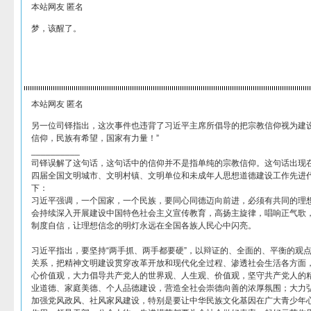
本站网友 匿名
梦，该醒了。
本站网友 匿名
另一位司铎指出，这次事件也违背了习近平主席所倡导的把宗教信仰视为建设
信仰，民族有希望，国家有力量！”
__________
司铎误解了这句话，这句话中的信仰并不是指单纯的宗教信仰。这句话出现在2
四届全国文明城市、文明村镇、文明单位和未成年人思想道德建设工作先进
下：
习近平强调，一个国家，一个民族，要同心同德迈向前进，必须有共同的理
会持续深入开展建设中国特色社会主义宣传教育，高扬主旋律，唱响正气歌
制度自信，让理想信念的明灯永远在全国各族人民心中闪亮。
习近平指出，要坚持“两手抓、两手都要硬”，以辩证的、全面的、平衡的观
关系，把精神文明建设贯穿改革开放和现代化全过程、渗透社会生活各方面
心价值观，大力倡导共产党人的世界观、人生观、价值观，坚守共产党人的
业道德、家庭美德、个人品德建设，营造全社会崇德向善的浓厚氛围；大力
加强党风政风、社风家风建设，特别是要让中华民族文化基因在广大青少年