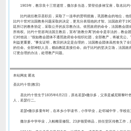
1903年，教宗良十三世逝世，撒尔多当选，荣登伯多禄宝座，取名比
比约就任教宗圣职后，采取了一连串的贤明措施，巩固教会的地位，他缓
比约十世对法国教务问题采取的决定，更充分表现他的才智。法国政府于19
廷所订的教务协定，采取公开的反宗教办法。依照政府的命令，法国教会团体
所有权。比约十世咨询法国主教后，宣布“政教分离”的命令是非法的，教会团
们对他说：“假如教会团体不遵照政府命令组织社团，全部教产，将被充公。”
利益更重要。”事实证明，教宗的决定是合理的，法国教会团体虽然丧失了全
的任命。全部神职人员，都由教廷直接任命。由于比约的坚决立场，法国政
订更合理的办法，处理教产问题。
本站网友 匿名
圣比约十世(教宗)
圣比约十世生于1835年6月2日，原名若瑟•撒尔多，父亲是威尼斯黎叶
人，若瑟行二。
若瑟•撒尔多童年时，在本乡小学读书，小学毕业，赴邻城中学，学校在
撒尔多中学毕业，入帕雕亚修院。23岁领受铎品，担任堂区传教工作，共