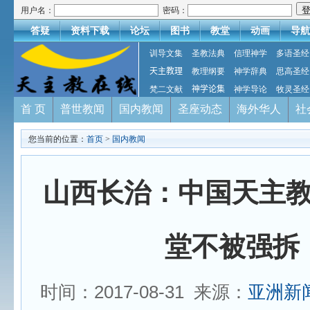
用户名：
密码：
答疑
资料下载
论坛
图书
教堂
动画
导航
训导文集
圣教法典
信理神学
多语圣经
天主教理
教理纲要
神学辞典
思高圣经
梵二文献
神学论集
神学导论
牧灵圣经
首 页
普世教闻
国内教闻
圣座动态
海外华人
社
您当前的位置：
首页
>
国内教闻
山西长治：中国天主
堂不被强拆
时间：2017-08-31 来源：
亚洲新