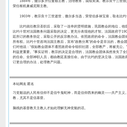
1884年，撒尔多升任曼都主教，治理教务，成绩美满。教宗良十三世很赏
荣任枢机兼威尼斯主教。
1903年，教宗良十三世逝世，撒尔多当选，荣登伯多禄宝座，取名比
比约就任教宗圣职后，采取了一连串的贤明措施，巩固教会的地位，他缓
比约十世对法国教务问题采取的决定，更充分表现他的才智。法国政府于19
廷所订的教务协定，采取公开的反宗教办法。依照政府的命令，法国教会团体
所有权。比约十世咨询法国主教后，宣布“政教分离”的命令是非法的，教会团
们对他说：“假如教会团体不遵照政府命令组织社团，全部教产，将被充公。”
利益更重要。”事实证明，教宗的决定是合理的，法国教会团体虽然丧失了全
的任命。全部神职人员，都由教廷直接任命。由于比约的坚决立场，法国政
订更合理的办法，处理教产问题。
本站网友 匿名
习党魁说的人民有信仰不是信牛鬼蛇神，而是信仰西来的幽灵——共产主义
教，尤其不是信基督。
脑残的基督教天主教人才如此理解无神党魁的话。