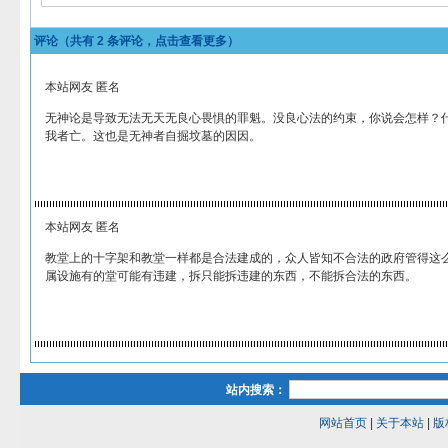
评论（共有
2
条评论，点击查看更多）
本站网友 匿名
无神论是导致无法无天无良心畏惧的罪魁。没良心法的约束，你说会怎样？
我者亡。这也是无神者自掘坟墓的因因。
本站网友 匿名
教堂上的十字架和教堂一样都是合法建成的，众人皆知不合法的政府管得这
属设施有的堂可能有违建，拆只能拆违建的东西，不能拆合法的东西。
站内搜索：
网站首页
|
关于本站
|
版