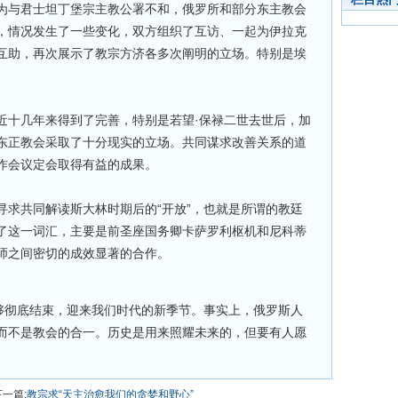
为与君士坦丁堡宗主教公署不和，俄罗所和部分东主教会
，情况发生了一些变化，双方组织了互访、一起为伊拉克
互助，再次展示了教宗方济各多次阐明的立场。特别是埃
近十几年来得到了完善，特别是若望·保禄二世去世后，加
东正教会采取了十分现实的立场。共同谋求改善关系的道
作会议定会取得有益的成果。
寻求共同解读斯大林时期后的“开放”，也就是所谓的教廷
了这一词汇，主要是前圣座国务卿卡萨罗利枢机和尼科蒂
师之间密切的成效显著的合作。
能够彻底结束，迎来我们时代的新季节。事实上，俄罗斯人
而不是教会的合一。历史是用来照耀未来的，但要有人愿
下一篇:
教宗求“天主治愈我们的贪婪和野心”