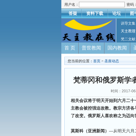
用户名：
密码
答疑
资料下载
论坛
图
训导文集
天主教理
梵二文献
首 页
普世教闻
国内教闻
您当前的位置：
首页
>
圣座动态
梵蒂冈和俄罗斯学
时间：2017-0
相关会议将于明天开始到六月二十
主教会被控强迫改教。教宗方济各
了改变。俄罗斯人喜欢称之为迈向
莫斯科（亚洲新闻）
—从明天六月