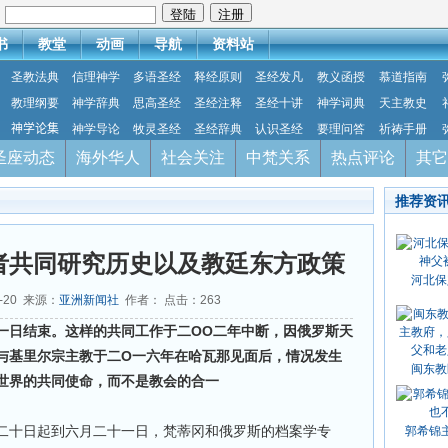
：
书
教堂
动画
导航
资料站
圣教法典
信理神学
多语圣经
释经原则
圣经发凡
教义函授
慕道指南
教理纲要
神学辞典
思高圣经
圣经注释
圣经十讲
神学词典
天主教史
神学论集
神学导论
牧灵圣经
圣经辞典
认识圣经
要理问答
祈祷手册
圣座动态
海外华人
社会关注
中梵关系
热点评论
其它
推荐资
者共同研究历史以及教廷东方政策
河北保
6-20 来源：
亚洲新闻社
作者： 点击：
263
一日结束。这样的共同工作于二OO二年中断，因俄罗斯天
与基里尔宗主教于二O一六年在哈瓦那见面后，情况发生
闽东教
世界的共同使命，而不是教会的合一
二十日起到六月二十一日，梵蒂冈和俄罗斯的档案学专
郭希锦