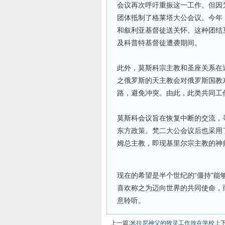
会议再次呼吁重振这一工作。但因
团体抵制了格莱塔大公会议。今年
和叙利亚基督徒送关怀。这种团结
及科普特基督徒遭袭期间。
此外，莫斯科宗主教和圣座关系在
之俄罗斯的天主教会对俄罗斯国教
路，避免冲突。由此，此类共同工
莫斯科会议旨在恢复中断的交流，
东方政策。梵二大公会议后也采用
姆总主教，即现基里尔宗主教的神
现在的希望是半个世纪的“僵持”
喜欢称之为迈向世界的共同使命，
意聆听。
上一篇:
米拉尼神父的牧灵工作放在学校上