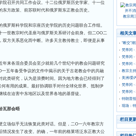
学院召开共同工作会议。十二位俄罗斯历史学家、十一位
的东方政策、前苏联时代和俄罗斯东正教会历史。
教宗周
的俄罗斯科学院和宗座历史学院的历史问题联合工作组。
十一世教宗时代圣座与俄罗斯关系研讨会前身。但二OO二
相关文
，双方关系恶化而中断。许多天主教传教士，即便是从事
“断交”
梵蒂冈 -
梵蒂冈 
近年来各混合委员会至少就前几个世纪中的教会问题研究
梵蒂冈 
O一五年备受争议的文件中揭示的关于古老教会中的共融
教宗主持
美洲/委
对此类研究，认为是浪费时间。因为地方教会已经得到了
梵蒂冈 
来任何有用的成果。最好协调联手对付全球化世界、抵制伊
梵蒂冈 
继续在迫害中东地区以及世界各地的基督徒。
特朗普抵
现场：特
哈瓦那会晤
栏目更
硬立场似乎无法恢复此类对话。但是，二O一六年教宗方
后情况发生了改变。的确，一年前的格莱塔泛东正教大公
栏目热