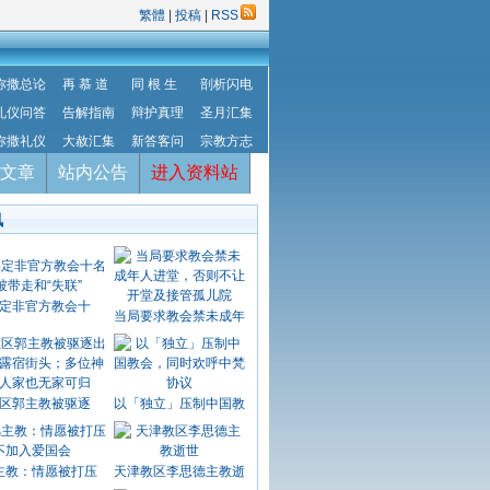
繁體
|
投稿
|
RSS
弥撒总论
再 慕 道
同 根 生
剖析闪电
礼仪问答
告解指南
辩护真理
圣月汇集
弥撒礼仪
大赦汇集
新答客问
宗教方志
文章
站内公告
进入资料站
讯
定非官方教会十
当局要求教会禁未成年
区郭主教被驱逐
以「独立」压制中国教
主教：情愿被打压
天津教区李思德主教逝