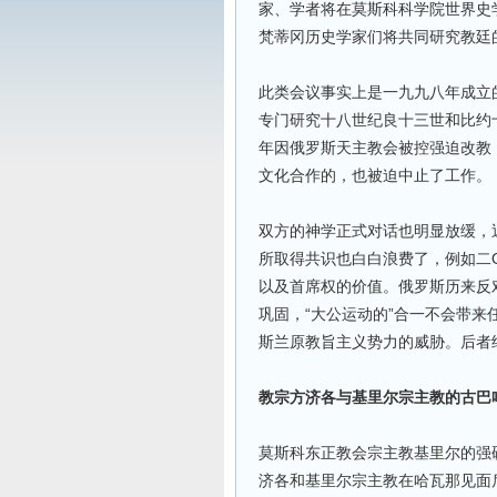
家、学者将在莫斯科科学院世界史
梵蒂冈历史学家们将共同研究教廷
此类会议事实上是一九九八年成立
专门研究十八世纪良十三世和比约
年因俄罗斯天主教会被控强迫改教
文化合作的，也被迫中止了工作。
双方的神学正式对话也明显放缓，
所取得共识也白白浪费了，例如二
以及首席权的价值。俄罗斯历来反
巩固，“大公运动的”合一不会带
斯兰原教旨主义势力的威胁。后者
教宗方济各与基里尔宗主教的古巴
莫斯科东正教会宗主教基里尔的强
济各和基里尔宗主教在哈瓦那见面