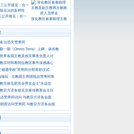
三公开接见：合一
宣化教区崔泰助理主教
章
潮涌 台恐失梵蒂冈
 新一期《Omnis Terra》上网：谈传教
- 世界各国主教及相关事务负责人讨
- 教宗对阿希阿拉教区事件深感痛心
“相遇学校”梵蒂冈分部剪彩仪式
内瑞拉 - 主教团主席团抵达梵蒂冈将
- 教宗接见慰安会男女会士“永远也
- 教宗方济各接见宗座传教善会主任
达梵蒂冈访问 与教宗方济各会面
朗普访问梵蒂冈 与教宗方济各会面
新
门