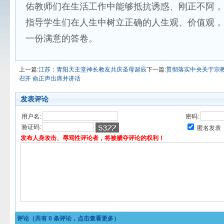
佑教师们在生活工作中能够抵抗诱惑、刚正不阿，
指导学生们在人生中树立正确的人生观、价值观，
一份满意的答卷。
上一篇:
江苏：青阳天主堂神长教友共庆圣母诞辰
下一篇:
贯彻落实中央关于宗
召开 俞正声出席并讲话
发表评论
用户名:
密码:
验证码:
匿名发表
发布人身攻击、辱骂性评论者，将被褫夺评论的权利！
评论（共有
0
条评论，点击查看更多）