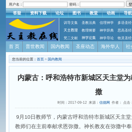
用户名：
密码：
答疑
资料下载
论坛
图书
教堂
动画
导航
训导文集
圣教法典
信理神学
多语圣经
天主教理
教理纲要
神学辞典
思高圣经
梵二文献
神学论集
神学导论
牧灵圣经
首 页
普世教闻
国内教闻
圣座动态
海外华人
社
您当前的位置：
首页
>
国内教闻
内蒙古：呼和浩特市新城区天主堂为
撒
时间：2017-09-12 来源：
信德网
作者： 点击
9月10日教师节，内蒙古呼和浩特市新城区天主
教师们在主前奉献求恩弥撒。神长教友在弥撒中奉