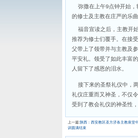
弥撒在上午9点钟开始，
的修士及主教在庄严的乐
福音宣读之后，主教开始
推荐为修士们覆手。在接
父带上了领带并与主教及
平安礼。领受了如此丰富
人留下了感恩的泪水。
接下来的圣祭礼仪中，两
礼仪庄重而又神圣，不仅
受到了教会礼仪的神圣性
上一篇:
陕西：西安教区圣方济各主教座堂
训圆满结束