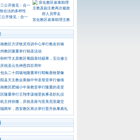
三公开接见：合一
宣化教区崔泰助理主教
章
济南教区方济牧灵培训中心举行教友祈祷
兖州教区隆重举行朝圣活动
金秋时节太原教区葡园喜结硕果，五位修士
会庆祝圣云先神恩四百周年
：包头二十四顷地隆重举行耶稣善牧塑像
绥阳县天主教会黄杨中华圣母堂举行修缮
济南教区肥城小中泉教堂举行隆重的圣堂
教区隆重举行王翔李谋领受执事圣职礼仪
枢机主持弥撒，庆祝圣座与亚美尼亚建交
时隔两年，西安教区再次举行晋升执事典礼
新
门