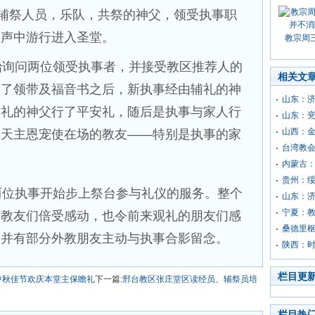
辅祭人员，乐队，共祭的神父，领受执事职
曲声中游行进入圣堂。
教宗周
询问两位领受执事者，并接受教区推荐人的
相关文
受了领带及福音书之后，新执事经由辅礼的神
山东：
参礼的神父行了平安礼，随后是执事与家人行
山东：
山西：
的天主恩宠使在场的教友——特别是执事的家
台湾教
内蒙古
贵州：
位执事开始步上祭台参与礼仪的服务。整个
山东：
宁夏：
令教友们倍受感动，也令前来观礼的朋友们感
桑德里
，并有部分外教朋友主动与执事合影留念。
陕西：
栏目更
中秋佳节欢庆本堂主保瞻礼
下一篇:
邢台教区张庄堂区读经员、辅祭员培
栏目热