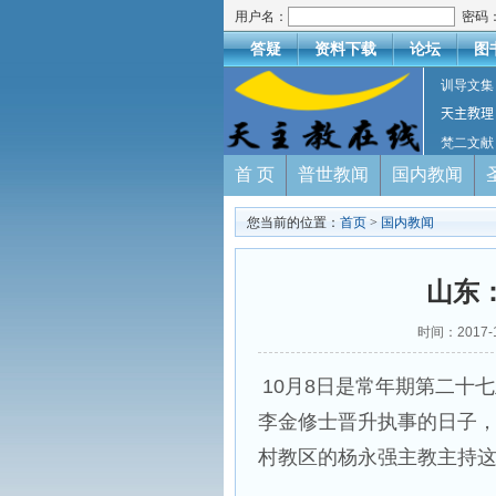
用户名：
密码
答疑
资料下载
论坛
图
训导文集
天主教理
梵二文献
首 页
普世教闻
国内教闻
您当前的位置：
首页
>
国内教闻
山东
时间：2017-
10月8日是常年期第二十
李金修士晋升执事的日子
村教区的杨永强主教主持