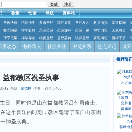
：
书
教堂
动画
导航
资料站
圣教法典
信理神学
多语圣经
释经原则
圣经发凡
教义函授
慕道指南
教理纲要
神学辞典
思高圣经
圣经注释
圣经十讲
神学词典
天主教史
神学论集
神学导论
牧灵圣经
圣经辞典
认识圣经
要理问答
祈祷手册
圣座动态
海外华人
社会关注
中梵关系
热点评论
其它
推荐资
：益都教区祝圣执事
河北保
10-12 来源：
信德网
作者： 点击：
466
七主日，同时也是山东益都教区吕付勇修士、
闽东教
，在这个喜乐的时刻，教区邀请了来自山东周
这一神圣庆典。
郭希锦