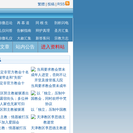
繁體
|
投稿
|
RSS
弥撒总论
再 慕 道
同 根 生
剖析闪电
礼仪问答
告解指南
辩护真理
圣月汇集
弥撒礼仪
大赦汇集
新答客问
宗教方志
文章
站内公告
进入资料站
讯
定非官方教会十
当局要求教会禁未成年
区郭主教被驱逐
以「独立」压制中国教
主教：情愿被打压
天津教区李思德主教逝