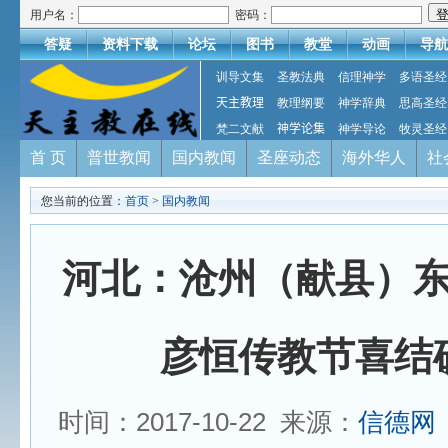
用户名：
密码：
答疑
资料下载
论坛
图书
教堂
动画
导航
训导文集
圣教法典
信理神学
多语圣经
天主教理
教理纲要
神学辞典
思高圣经
梵二文献
神学论集
神学导论
牧灵圣经
首 页
普世教闻
国内教闻
圣座动态
海外华人
社
您当前的位置：
首页
>
国内教闻
河北：沧州（献县）
彦恒传教节喜结
时间：2017-10-22 来源：
信德网