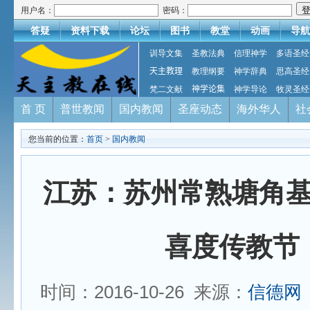
用户名：
密码：
答疑
资料下载
论坛
图书
教堂
动画
导航
训导文集
圣教法典
信理神学
多语圣经
天主教理
教理纲要
神学辞典
思高圣经
梵二文献
神学论集
神学导论
牧灵圣经
首 页
普世教闻
国内教闻
圣座动态
海外华人
社
您当前的位置：
首页
>
国内教闻
江苏：苏州常熟塘角
喜度传教节
时间：2016-10-26 来源：
信德网