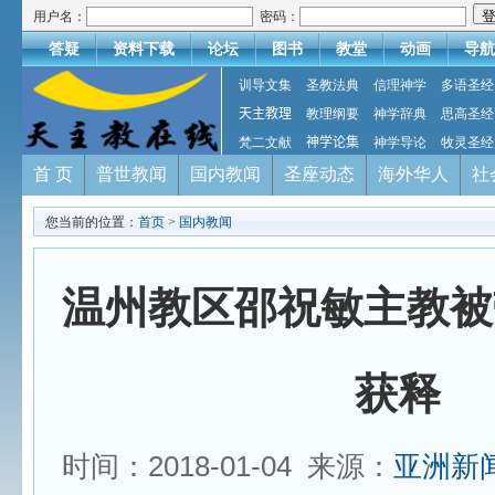
用户名：
密码：
答疑
资料下载
论坛
图书
教堂
动画
导航
训导文集
圣教法典
信理神学
多语圣经
天主教理
教理纲要
神学辞典
思高圣经
梵二文献
神学论集
神学导论
牧灵圣经
首 页
普世教闻
国内教闻
圣座动态
海外华人
社
您当前的位置：
首页
>
国内教闻
温州教区邵祝敏主教被
获释
时间：2018-01-04 来源：
亚洲新