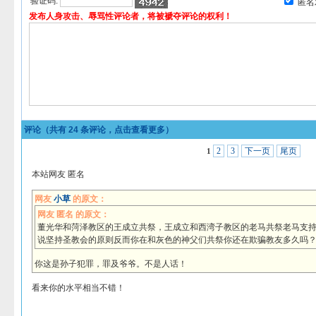
验证码:
匿名
发布人身攻击、辱骂性评论者，将被褫夺评论的权利！
评论（共有
24
条评论，点击查看更多）
2
3
下一页
尾页
1
本站网友 匿名
网友
小草
的原文：
网友 匿名 的原文：
董光华和菏泽教区的王成立共祭，王成立和西湾子教区的老马共祭老马支
说坚持圣教会的原则反而你在和灰色的神父们共祭你还在欺骗教友多久吗
你这是孙子犯罪，罪及爷爷。不是人话！
看来你的水平相当不错！