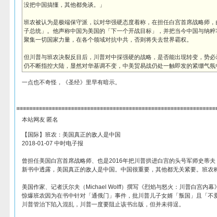
没把中国搞懂，其他都免谈。」
班农被认为是极端保守派，以对华强硬态度着称，在担任白宫首席战略师，
子总统」。他声称中国为美国的「下一个开战目标」，并把当今中国与纳粹
聚集一切国家力量，在各个领域对抗中共，否则将失去世界霸权。
但川普与班农决裂反目后，川普对中採强硬的战略，是否能出现转变，势必
仍不断指控大陆，显然对华基调不变，中美贸易战仍处一触即发的紧绷气氛
一点也不奇怪，《圣经》里早有暗示。
本站网友 匿名
【国际】班农：美国真正的敌人是中国
2018-01-07 中时电子报
曾担任美国白宫首席战略师、也是2016年把川普拱进白宫的头号军师史蒂
新书中透露，美国真正的敌人是中国。中国很重要，其他都无关紧要。班农
美国作家、记者沃尔夫（Michael Wolff）撰写《烈焰与怒火：川普白宫
惊爆班农因为在书中针对「通俄门」事件，批川普儿子女婿「叛国」且「不
川普管治下陷入混乱，川普一度要阻止该书出版，但并未得逞。