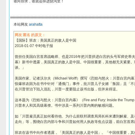
谁向你求，谁就会掉进阴沟里！
本站网友
arahatta
网友 匿名 的原文：
【国际】班农：美国真正的敌人是中国
2018-01-07 中时电子报
曾担任美国白宫首席战略师、也是2016年把川普拱进白宫的头号军师史蒂
幕》新书中透露，美国真正的敌人是中国。中国很重要，其他都无关紧要。
谈。」
美国作家、记者沃尔夫（Michael Wolff）撰写《烈焰与怒火：川普白
惊爆班农因为在书中针对「通俄门」事件，批川普儿子女婿「叛国」且「不
在川普管治下陷入混乱，川普一度要阻止该书出版，但并未得逞。
这本题为《烈焰与怒火：川普白宫内幕》（Fire and Fury: Inside the Tru
川普本人和其高级幕僚。书中涉及一系列川普内阁的敏感问题。
如「川普雇员真正如何看待他、为什么前联邦调查局局长科米遭到解雇、及
走向」等，围绕白宫内部斗争和川普如何用人执政等焦点议题，前白宫首席
班农在该书中向作者透露，「美国真正的敌人是中国」。「中国很重要，其