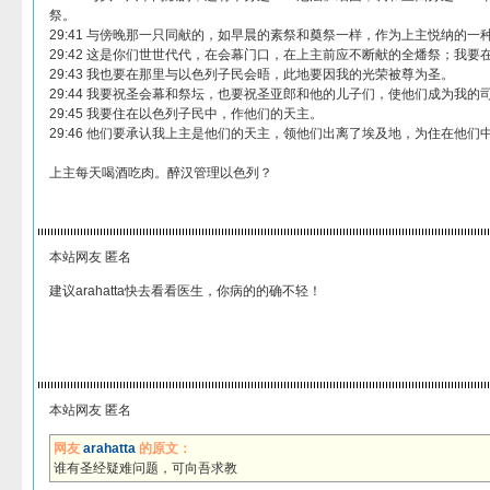
祭。
29:41 与傍晚那一只同献的，如早晨的素祭和奠祭一样，作为上主悦纳的一
29:42 这是你们世世代代，在会幕门口，在上主前应不断献的全燔祭；我
29:43 我也要在那里与以色列子民会晤，此地要因我的光荣被尊为圣。
29:44 我要祝圣会幕和祭坛，也要祝圣亚郎和他的儿子们，使他们成为我的
29:45 我要住在以色列子民中，作他们的天主。
29:46 他们要承认我上主是他们的天主，领他们出离了埃及地，为住在他
上主每天喝酒吃肉。醉汉管理以色列？
本站网友 匿名
建议arahatta快去看看医生，你病的的确不轻！
本站网友 匿名
网友
arahatta
的原文：
谁有圣经疑难问题，可向吾求教