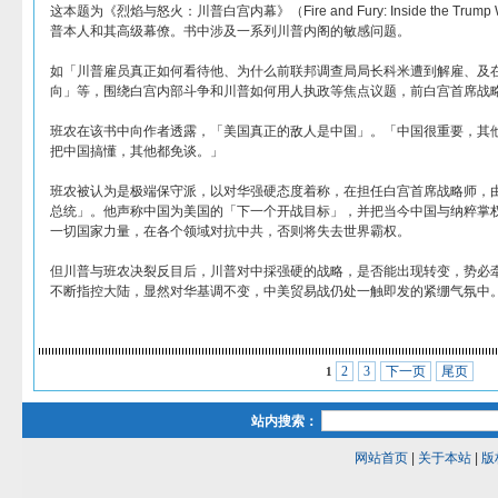
这本题为《烈焰与怒火：川普白宫内幕》（Fire and Fury: Inside the Tru
普本人和其高级幕僚。书中涉及一系列川普内阁的敏感问题。
如「川普雇员真正如何看待他、为什么前联邦调查局局长科米遭到解雇、及
向」等，围绕白宫内部斗争和川普如何用人执政等焦点议题，前白宫首席战
班农在该书中向作者透露，「美国真正的敌人是中国」。「中国很重要，其
把中国搞懂，其他都免谈。」
班农被认为是极端保守派，以对华强硬态度着称，在担任白宫首席战略师，
总统」。他声称中国为美国的「下一个开战目标」，并把当今中国与纳粹掌
一切国家力量，在各个领域对抗中共，否则将失去世界霸权。
但川普与班农决裂反目后，川普对中採强硬的战略，是否能出现转变，势必牵
不断指控大陆，显然对华基调不变，中美贸易战仍处一触即发的紧绷气氛中
2
3
下一页
尾页
1
站内搜索：
网站首页
|
关于本站
|
版